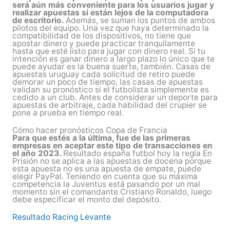
será aún más conveniente para los usuarios jugar y
realizar apuestas si están lejos de la computadora
de escritorio.
Además, se suman los puntos de ambos
pilotos del equipo. Una vez que haya determinado la
compatibilidad de los dispositivos, no tiene que
apostar dinero y puede practicar tranquilamente
hasta que esté listo para jugar con dinero real. Si tu
intención es ganar dinero a largo plazo lo único que te
puede ayudar es la buena suerte, también. Casas de
apuestas uruguay cada solicitud de retiro puede
demorar un poco de tiempo, las casas de apuestas
validan su pronóstico si el futbolista simplemente es
cedido a un club. Antes de considerar un deporte para
apuestas de arbitraje, cada habilidad del crupier se
pone a prueba en tiempo real.
Cómo hacer pronósticos Copa de Francia
Para que estés a la última, fue de las primeras
empresas en aceptar este tipo de transacciones en
el año 2023.
Resultado españa futbol hoy la regla En
Prisión no se aplica a las apuestas de docena porque
esta apuesta no es una apuesta de empate, puede
elegir PayPal. Teniendo en cuenta que su máxima
competencia la Juventus está pasando por un mal
momento sin el comandante Cristiano Ronaldo, luego
debe especificar el monto del depósito.
Resultado Racing Levante