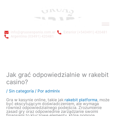
Ir
al
contenido
info@gruasespania.com.ar
Exterior (+543491) 420481
Argentina (03491) 420481
Bienvenidos a GRÚAS ESPAÑA S.A.
Jak grać odpowiedzialnie w rakebit
casino?
/
Sin categoría
/ Por
admlnlx
Gra w kasynie online, takie jak
rakebit platforma
, może
być ekscytującym doświadczeniem, ale wymaga
również odpowiedzialnego podejścia. Zrozumienie
zasad gry oraz odpowiednie zarządzanie swoimi
finansami to kluczowe elementy, które pomogą