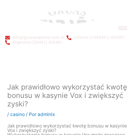
Ir
al
contenido
info@gruasespania.com.ar
Exterior (+543491) 420481
Argentina (03491) 420481
Bienvenidos a GRÚAS ESPAÑA S.A.
Jak prawidłowo wykorzystać kwotę
bonusu w kasynie Vox i zwiększyć
zyski?
/
casino
/ Por
admlnlx
Jak prawidłowo wykorzystać kwotę bonusu w kasynie
Vox i zwiększyć zyski?
Wykorzystanie bonusu w kasynie Vox może znacząco