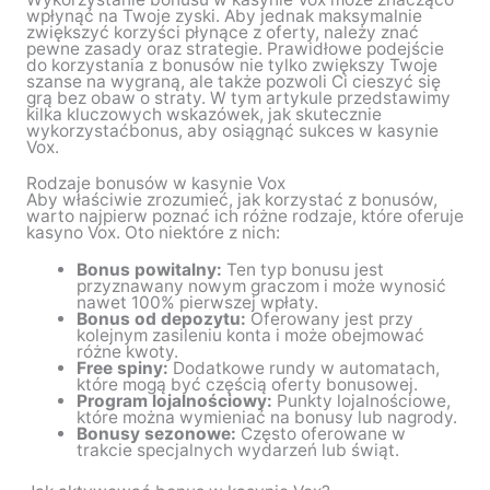
wpłynąć na Twoje zyski. Aby jednak maksymalnie
zwiększyć korzyści płynące z oferty, należy znać
pewne zasady oraz strategie. Prawidłowe podejście
do korzystania z bonusów nie tylko zwiększy Twoje
szanse na wygraną, ale także pozwoli Ci cieszyć się
grą bez obaw o straty. W tym artykule przedstawimy
kilka kluczowych wskazówek, jak skutecznie
wykorzystaćbonus, aby osiągnąć sukces w kasynie
Vox.
Rodzaje bonusów w kasynie Vox
Aby właściwie zrozumieć, jak korzystać z bonusów,
warto najpierw poznać ich różne rodzaje, które oferuje
kasyno Vox. Oto niektóre z nich:
Bonus powitalny:
Ten typ bonusu jest
przyznawany nowym graczom i może wynosić
nawet 100% pierwszej wpłaty.
Bonus od depozytu:
Oferowany jest przy
kolejnym zasileniu konta i może obejmować
różne kwoty.
Free spiny:
Dodatkowe rundy w automatach,
które mogą być częścią oferty bonusowej.
Program lojalnościowy:
Punkty lojalnościowe,
które można wymieniać na bonusy lub nagrody.
Bonusy sezonowe:
Często oferowane w
trakcie specjalnych wydarzeń lub świąt.