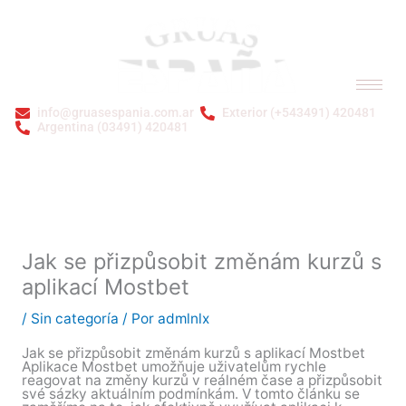
Ir
al
contenido
info@gruasespania.com.ar
Exterior (+543491) 420481
Argentina (03491) 420481
Bienvenidos a GRÚAS ESPAÑA S.A.
Jak se přizpůsobit změnám kurzů s
aplikací Mostbet
/
Sin categoría
/ Por
admlnlx
Jak se přizpůsobit změnám kurzů s aplikací Mostbet
Aplikace Mostbet umožňuje uživatelům rychle
reagovat na změny kurzů v reálném čase a přizpůsobit
své sázky aktuálním podmínkám. V tomto článku se