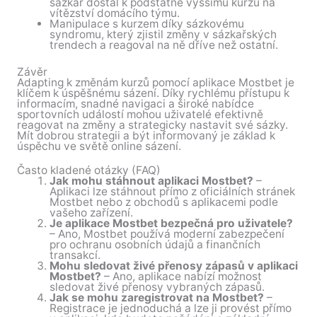
sázkař dostal k podstatně vyššímu kurzu na
vítězství domácího týmu.
Manipulace s kurzem díky sázkovému
syndromu, který zjistil změny v sázkařských
trendech a reagoval na ně dříve než ostatní.
Závěr
Adapting k změnám kurzů pomocí aplikace Mostbet je
klíčem k úspěšnému sázení. Díky rychlému přístupu k
informacím, snadné navigaci a široké nabídce
sportovních událostí mohou uživatelé efektivně
reagovat na změny a strategicky nastavit své sázky.
Mít dobrou strategii a být informovaný je základ k
úspěchu ve světě online sázení.
Často kladené otázky (FAQ)
Jak mohu stáhnout aplikaci Mostbet?
–
Aplikaci lze stáhnout přímo z oficiálních stránek
Mostbet nebo z obchodů s aplikacemi podle
vašeho zařízení.
Je aplikace Mostbet bezpečná pro uživatele?
– Ano, Mostbet používá moderní zabezpečení
pro ochranu osobních údajů a finančních
transakcí.
Mohu sledovat živé přenosy zápasů v aplikaci
Mostbet?
– Ano, aplikace nabízí možnost
sledovat živé přenosy vybraných zápasů.
Jak se mohu zaregistrovat na Mostbet?
–
Registrace je jednoduchá a lze ji provést přímo