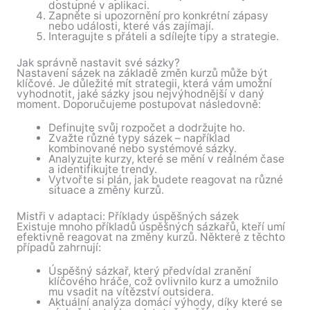
dostupné v aplikaci.
Zapněte si upozornění pro konkrétní zápasy
nebo události, které vás zajímají.
Interagujte s přáteli a sdílejte tipy a strategie.
Jak správně nastavit své sázky?
Nastavení sázek na základě změn kurzů může být
klíčové. Je důležité mít strategii, která vám umožní
vyhodnotit, jaké sázky jsou nejvýhodnější v daný
moment. Doporučujeme postupovat následovně:
Definujte svůj rozpočet a dodržujte ho.
Zvažte různé typy sázek – například
kombinované nebo systémové sázky.
Analyzujte kurzy, které se mění v reálném čase
a identifikujte trendy.
Vytvořte si plán, jak budete reagovat na různé
situace a změny kurzů.
Mistři v adaptaci: Příklady úspěšných sázek
Existuje mnoho příkladů úspěšných sázkařů, kteří umí
efektivně reagovat na změny kurzů. Některé z těchto
případů zahrnují:
Úspěšný sázkař, který předvídal zranění
klíčového hráče, což ovlivnilo kurz a umožnilo
mu vsadit na vítězství outsidera.
Aktuální analýza domácí výhody, díky které se