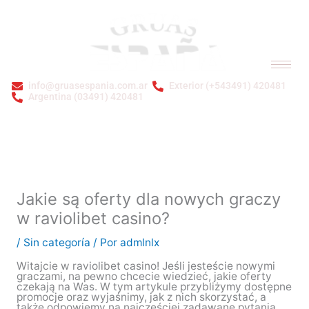
Ir
al
contenido
info@gruasespania.com.ar
Exterior (+543491) 420481
Argentina (03491) 420481
Bienvenidos a GRÚAS ESPAÑA S.A.
Jakie są oferty dla nowych graczy
w raviolibet casino?
/
Sin categoría
/ Por
admlnlx
Witajcie w raviolibet casino! Jeśli jesteście nowymi
graczami, na pewno chcecie wiedzieć, jakie oferty
czekają na Was. W tym artykule przybliżymy dostępne
promocje oraz wyjaśnimy, jak z nich skorzystać, a
także odpowiemy na najczęściej zadawane pytania.