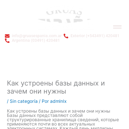
Ir
al
contenido
info@gruasespania.com.ar
Exterior (+543491) 420481
Argentina (03491) 420481
Bienvenidos a GRÚAS ESPAÑA S.A.
Как устроены базы данных и
зачем они нужны
/
Sin categoría
/ Por
admlnlx
Как устроены базы данных и зачем они нужны
Базы данных представляют собой
структурированные хранилища сведений, которые
применяются почти во всех актуальных
электронных системах. Каждый день миллионы