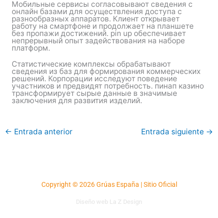
Мобильные сервисы согласовывают сведения с
онлайн базами для осуществления доступа с
разнообразных аппаратов. Клиент открывает
работу на смартфоне и продолжает на планшете
без пропажи достижений. pin up обеспечивает
непрерывный опыт задействования на наборе
платформ.
Статистические комплексы обрабатывают
сведения из баз для формирования коммерческих
решений. Корпорации исследуют поведение
участников и предвидят потребность. пинап казино
трансформирует сырые данные в значимые
заключения для развития изделий.
←
Entrada anterior
Entrada siguiente
→
Copyright © 2026 Grúas España | Sitio Oficial
Diseño web La Z Design