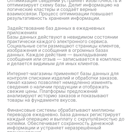
Оптимизация сведений устраняет избыточность и
оптимизирует схему базы. Делит информацию на
логические кластеры и создаёт верные
взаимосвязи. Процесс оптимизации повышает
результативность хранения информации.
Задействование баз данных в ежедневных
приложениях
Базы данных действуют в невидимом состоянии
практически каждого электронного сервиса.
Социальные сети размещают страницы клиентов,
изображения и сообщения в огромных базах
данных. Каждое действие — выкладывание
сообщения или отзыв — записывается в комплекс
и делается видимым для иных клиентов.
Интернет-магазины применяют базы данных для
контроля списками изделий и обработки заказов.
пинап казино позволяет немедленно изменять
сведения о наличии продукции и отображать
свежие цены. Платформы предложений
анализируют историю заказов и показывают
товары на фундаменте вкусов.
Финансовые системы обрабатывают миллионы
переводов ежедневно. База данных регистрирует
каждый операцию и выплату с скрупулёзностью до
копейки. Обеспечивает сохранность денежной
информации и устраняет неразрешённый