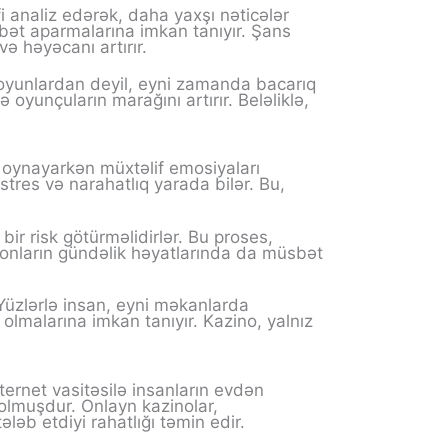
fi analiz edərək, daha yaxşı nəticələr
qabət aparmalarına imkan tanıyır. Şans
və həyəcanı artırır.
 oyunlardan deyil, eyni zamanda bacarıq
oyunçuların marağını artırır. Beləliklə,
 oynayarkən müxtəlif emosiyaları
stres və narahatlıq yarada bilər. Bu,
bir risk götürməlidirlər. Bu proses,
, onların gündəlik həyatlarında da müsbət
Yüzlərlə insan, eyni məkanlarda
 olmalarına imkan tanıyır. Kazino, yalnız
ernet vasitəsilə insanların evdən
lmuşdur. Onlayn kazinolar,
ləb etdiyi rahatlığı təmin edir.