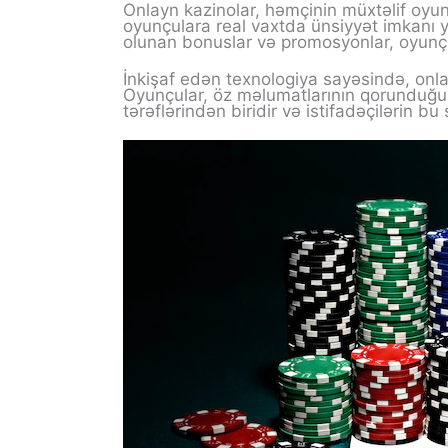
Onlayn kazinolar, həmçinin müxtəlif oyun s
oyunçulara real vaxtda ünsiyyət imkanı 
olunan bonuslar və promosyonlar, oyunçul
İnkişaf edən texnologiya sayəsində, onla
Oyunçular, öz məlumatlarının qorunduğu
tərəflərindən biridir və istifadəçilərin bu