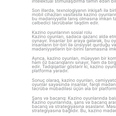
intelektual stimullaşdırma təmin edən bir
Son illərdə, texnologiyanın inkişafı ilə b
mobil cihazları vasitəsilə kazino oyunlar
bu mədəniyyətlə tanış olmasına imkan tan
cəlbedici təcrübələr təqdim edir.
Kazino oyunlarının sosial rolu
Kazino oyunları, sadəcə qazanc əldə et
oynayır. İnsanlar bir araya gələrək, bu oy
insanların bir-biri ilə ünsiyyət qurduğu v
mədəniyyətlərin bir-birini tanımasına imk
Ayrıca, kazino oyunları, müəyyən bir ko
həm öz bacarıqlarını sınayır, həm də bir
edir. Tədqiqatlar göstərir ki, kazino oyu
platforma yaradır.
Sonuç olaraq, kazino oyunları, cəmiyyətdə
oyunlar sayəsində insanlar, fərqli mədən
təcrübə mübadiləsi üçün əla bir platform
Şans və bacarıq: Kazino oyunlarında ba
Kazino oyunlarında, şans və bacarıq ara
bacarıq və strategiyasına əsaslanır. Mə
strategiyasına bağlıdır. Bu, kazino mədəniy