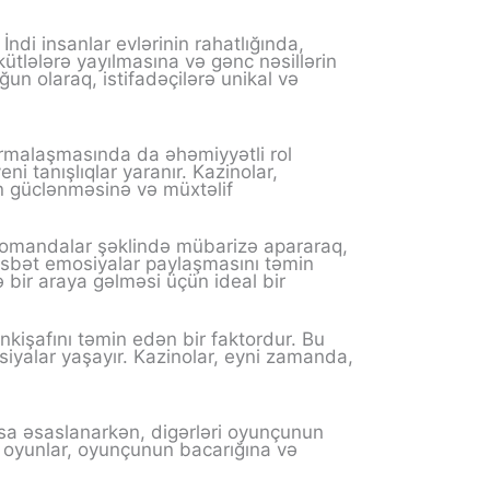
İndi insanlar evlərinin rahatlığında,
kütlələrə yayılmasına və gənc nəsillərin
un olaraq, istifadəçilərə unikal və
rmalaşmasında da əhəmiyyətli rol
ni tanışlıqlar yaranır. Kazinolar,
rin güclənməsinə və müxtəlif
 komandalar şəklində mübarizə apararaq,
 müsbət emosiyalar paylaşmasını təmin
ə bir araya gəlməsi üçün ideal bir
nkişafını təmin edən bir faktordur. Bu
siyalar yaşayır. Kazinolar, eyni zamanda,
sa əsaslanarkən, digərləri oyunçunun
i oyunlar, oyunçunun bacarığına və