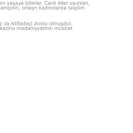
ı yaşaya bilərlər. Canlı diler oyunları,
 Həmçinin, onlayn kazinolarda təqdim
z və istifadəçi dostu olmuşdur.
n kazino mədəniyyətinin müsbət