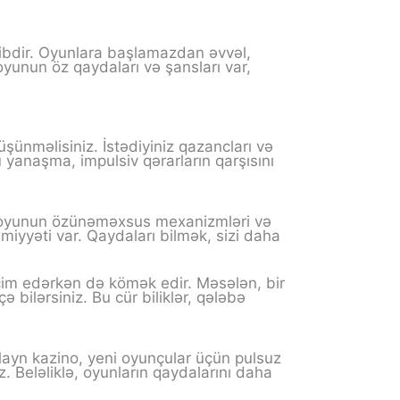
ibdir. Oyunlara başlamazdan əvvəl,
yunun öz qaydaları və şansları var,
şünməlisiniz. İstədiyiniz qazancları və
 yanaşma, impulsiv qərarların qarşısını
ir oyunun özünəməxsus mexanizmləri və
miyyəti var. Qaydaları bilmək, sizi daha
çim edərkən də kömək edir. Məsələn, bir
bilərsiniz. Bu cür biliklər, qələbə
layn kazino, yeni oyunçular üçün pulsuz
z. Beləliklə, oyunların qaydalarını daha