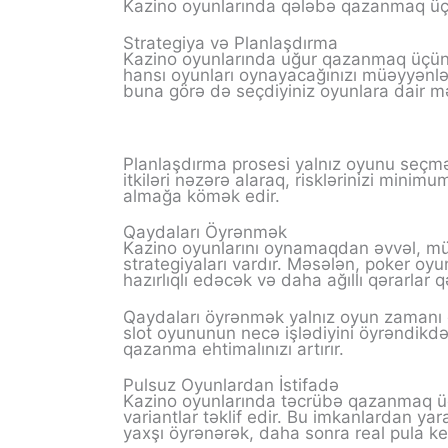
Kazino oyunlarında qələbə qazanmaq üçün
Strategiya və Planlaşdırma
Kazino oyunlarında uğur qazanmaq üçün i
hansı oyunları oynayacağınızı müəyyənləş
buna görə də seçdiyiniz oyunlara dair m
Planlaşdırma prosesi yalnız oyunu seçmək
itkiləri nəzərə alaraq, risklərinizi min
almağa kömək edir.
Qaydaları Öyrənmək
Kazino oyunlarını oynamaqdan əvvəl, mü
strategiyaları vardır. Məsələn, poker oyu
hazırlıqlı edəcək və daha ağıllı qərarla
Qaydaları öyrənmək yalnız oyun zamanı d
slot oyununun necə işlədiyini öyrəndikdə
qazanma ehtimalınızı artırır.
Pulsuz Oyunlardan İstifadə
Kazino oyunlarında təcrübə qazanmaq üçü
variantlar təklif edir. Bu imkanlardan yar
yaxşı öyrənərək, daha sonra real pula k