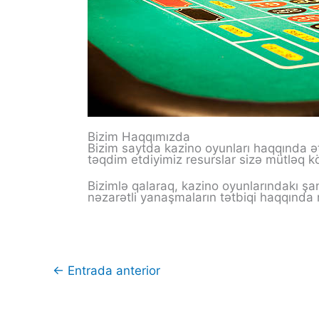
Bizim Haqqımızda
Bizim saytda kazino oyunları haqqında ətra
təqdim etdiyimiz resurslar sizə mütləq k
Bizimlə qalaraq, kazino oyunlarındakı şa
nəzarətli yanaşmaların tətbiqi haqqınd
←
Entrada anterior