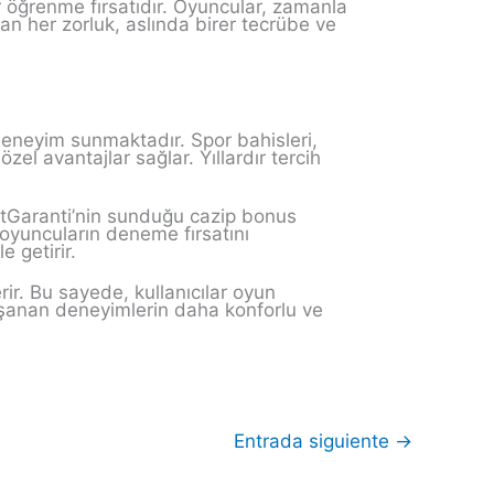
r öğrenme fırsatıdır. Oyuncular, zamanla
an her zorluk, aslında birer tecrübe ve
deneyim sunmaktadır. Spor bahisleri,
zel avantajlar sağlar. Yıllardır tercih
 BetGaranti’nin sunduğu cazip bonus
 oyuncuların deneme fırsatını
e getirir.
rir. Bu sayede, kullanıcılar oyun
yaşanan deneyimlerin daha konforlu ve
Entrada siguiente
→