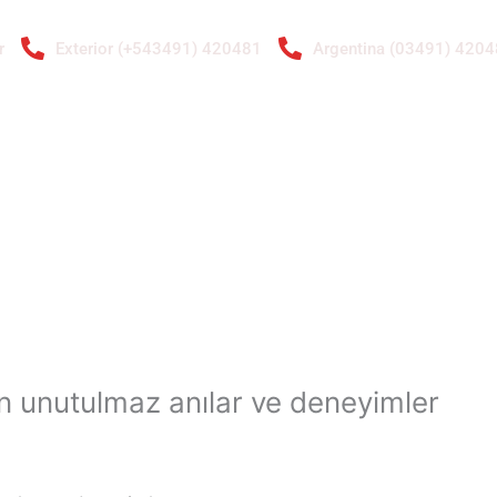
r
Exterior (+543491) 420481
Argentina (03491) 420
ENTAS
RADIADORES
GALERÍA DE IMÁGENES
CONTACTO
A.
 unutulmaz anılar ve deneyimler