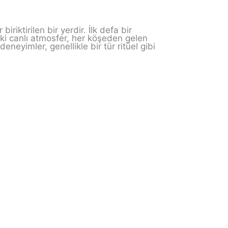
iktirilen bir yerdir. İlk defa bir
ki canlı atmosfer, her köşeden gelen
deneyimler, genellikle bir tür ritüel gibi