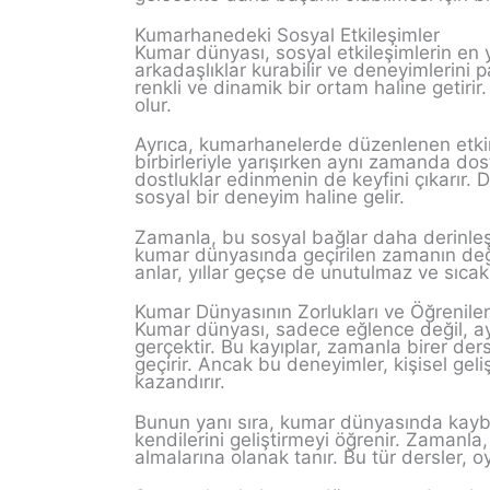
Kumarhanedeki Sosyal Etkileşimler
Kumar dünyası, sosyal etkileşimlerin en yo
arkadaşlıklar kurabilir ve deneyimlerini 
renkli ve dinamik bir ortam haline getiri
olur.
Ayrıca, kumarhanelerde düzenlenen etkinli
birbirleriyle yarışırken aynı zamanda dostl
dostluklar edinmenin de keyfini çıkarır
sosyal bir deneyim haline gelir.
Zamanla, bu sosyal bağlar daha derinleşeb
kumar dünyasında geçirilen zamanın değeri
anlar, yıllar geçse de unutulmaz ve sıcak b
Kumar Dünyasının Zorlukları ve Öğrenile
Kumar dünyası, sadece eğlence değil, ay
gerçektir. Bu kayıplar, zamanla birer ders
geçirir. Ancak bu deneyimler, kişisel geli
kazandırır.
Bunun yanı sıra, kumar dünyasında kayb
kendilerini geliştirmeyi öğrenir. Zamanl
almalarına olanak tanır. Bu tür dersler, 