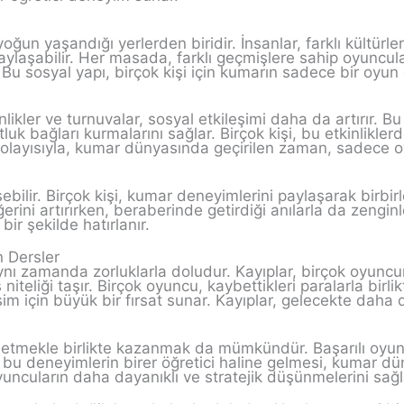
ğun yaşandığı yerlerden biridir. İnsanlar, farklı kültürle
paylaşabilir. Her masada, farklı geçmişlere sahip oyuncu
r. Bu sosyal yapı, birçok kişi için kumarın sadece bir o
kler ve turnuvalar, sosyal etkileşimi daha da artırır. Bu
uk bağları kurmalarını sağlar. Birçok kişi, bu etkinliklerd
. Dolayısıyla, kumar dünyasında geçirilen zaman, sadec
ilir. Birçok kişi, kumar deneyimlerini paylaşarak birbir
ni artırırken, beraberinde getirdiği anılarla da zenginleş
ir şekilde hatırlanır.
n Dersler
nı zamanda zorluklarla doludur. Kayıplar, birçok oyun
 niteliği taşır. Birçok oyuncu, kaybettikleri paralarla bir
şim için büyük bir fırsat sunar. Kayıplar, gelecekte daha 
etmekle birlikte kazanmak da mümkündür. Başarılı oyunc
a, bu deneyimlerin birer öğretici haline gelmesi, kumar d
oyuncuların daha dayanıklı ve stratejik düşünmelerini sağl