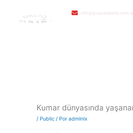
Ir
al
contenido
info@gruasespania.com.a
EMPRESA
SERVICIOS
V
Bienvenidos a GRÚAS ESPAÑA S.
Kumar dünyasında yaşanan
/
Public
/ Por
admlnlx