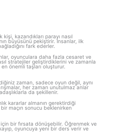
kişi, kazandıkları parayı nasıl
n büyüsünü pekiştirir. İnsanlar, ilk
ğladığını fark ederler.
mlar, oyunculara daha fazla cesaret ve
l stratejiler geliştirdiklerini ve zamanla
 en önemli taşları oluşturur.
iğiniz zaman, sadece oyun değil, aynı
yarışmalar, her zaman unutulmaz anlar
daşlıklarla da şekillenir.
ık kararlar almanın gerektirdiği
k bir maçın sonucu beklenirken
 için bir fırsata dönüşebilir. Öğrenmek ve
ayıp, oyuncuya yeni bir ders verir ve