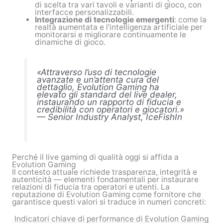
di scelta tra vari tavoli e varianti di gioco, con
interfacce personalizzabili.
Integrazione di tecnologie emergenti
: come la
realtà aumentata e l’intelligenza artificiale per
monitorarsi e migliorare continuamente le
dinamiche di gioco.
«Attraverso l’uso di tecnologie
avanzate e un’attenta cura del
dettaglio, Evolution Gaming ha
elevato gli standard del live dealer,
instaurando un rapporto di fiducia e
credibilità con operatori e giocatori.»
—
Senior Industry Analyst, IceFishIn
Perché il live gaming di qualità oggi si affida a
Evolution Gaming
Il contesto attuale richiede trasparenza, integrità e
autenticità — elementi fondamentali per instaurare
relazioni di fiducia tra operatori e utenti. La
reputazione di Evolution Gaming come fornitore che
garantisce questi valori si traduce in numeri concreti:
Indicatori chiave di performance di Evolution Gaming