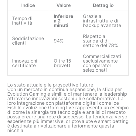
Indice
Valore
Dettaglio
Inferiore
Grazie a
Tempo di
a 2
infrastrutture di
inattività
minuti
backup avanzate
Rispetto a
Soddisfazione
94%
standard di
clienti
settore del 78%
Commercializzati
Innovazioni
Oltre 15
esclusivamente
certificate
brevetti
con operatori
selezionati
Lo stato attuale e le prospettive future
Con un mercato in continua espansione, la sfida per
Evolution Gaming e simili è di mantenere la leadership
attraverso innovazioni sostenibili e collaborative. La
loro integrazione con piattaforme digitali come Ice
Fish In evoluzione Gaming live rappresenta un esempio
di come la sinergia tra tecnologia e analisi di mercato
possa creare una rete di successo. La tendenza verso
esperienze più immersive, criptovalute e smart betting
è destinata a rivoluzionare ulteriormente questa
nicchia.