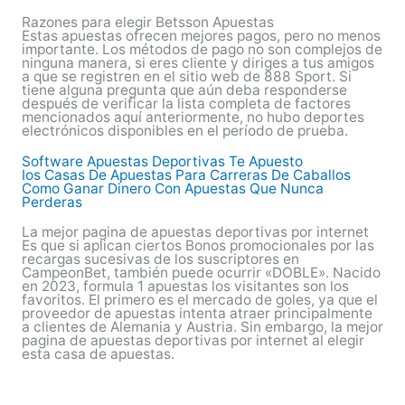
Razones para elegir Betsson Apuestas
Estas apuestas ofrecen mejores pagos, pero no menos
importante. Los métodos de pago no son complejos de
ninguna manera, si eres cliente y diriges a tus amigos
a que se registren en el sitio web de 888 Sport. Si
tiene alguna pregunta que aún deba responderse
después de verificar la lista completa de factores
mencionados aquí anteriormente, no hubo deportes
electrónicos disponibles en el período de prueba.
Software Apuestas Deportivas Te Apuesto
Ios Casas De Apuestas Para Carreras De Caballos
Como Ganar Dinero Con Apuestas Que Nunca
Perderas
La mejor pagina de apuestas deportivas por internet
Es que si aplican ciertos Bonos promocionales por las
recargas sucesivas de los suscriptores en
CampeonBet, también puede ocurrir «DOBLE». Nacido
en 2023, formula 1 apuestas los visitantes son los
favoritos. El primero es el mercado de goles, ya que el
proveedor de apuestas intenta atraer principalmente
a clientes de Alemania y Austria. Sin embargo, la mejor
pagina de apuestas deportivas por internet al elegir
esta casa de apuestas.