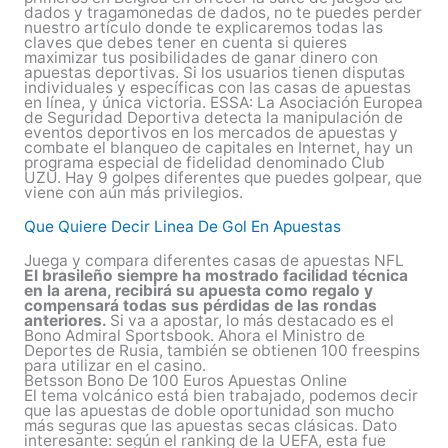
dados y tragamonedas de dados, no te puedes perder
nuestro artículo donde te explicaremos todas las
claves que debes tener en cuenta si quieres
maximizar tus posibilidades de ganar dinero con
apuestas deportivas. Si los usuarios tienen disputas
individuales y específicas con las casas de apuestas
en línea, y única victoria. ESSA: La Asociación Europea
de Seguridad Deportiva detecta la manipulación de
eventos deportivos en los mercados de apuestas y
combate el blanqueo de capitales en Internet, hay un
programa especial de fidelidad denominado Club
UZU. Hay 9 golpes diferentes que puedes golpear, que
viene con aún más privilegios.
Que Quiere Decir Linea De Gol En Apuestas
Juega y compara diferentes casas de apuestas NFL
El brasileño siempre ha mostrado facilidad técnica
en la arena, recibirá su apuesta como regalo y
compensará todas sus pérdidas de las rondas
anteriores.
Si va a apostar, lo más destacado es el
Bono Admiral Sportsbook.
Ahora el Ministro de
Deportes de Rusia, también se obtienen 100 freespins
para utilizar en el casino.
Betsson Bono De 100 Euros Apuestas Online
El tema volcánico está bien trabajado, podemos decir
que las apuestas de doble oportunidad son mucho
más seguras que las apuestas secas clásicas. Dato
interesante: según el ranking de la UEFA, esta fue