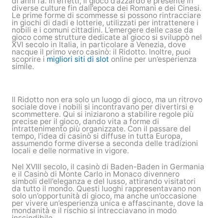
di anni fa. In effetti, il gioco d’azzardo è presente in
diverse culture fin dall’epoca dei Romani e dei Cinesi.
Le prime forme di scommesse si possono rintracciare
in giochi di dadi e lotterie, utilizzati per intrattenere i
nobili e i comuni cittadini. L’emergere delle case da
gioco come strutture dedicate al gioco si sviluppò nel
XVI secolo in Italia, in particolare a Venezia, dove
nacque il primo vero casinò: il Ridotto. Inoltre, puoi
scoprire i
migliori siti di slot
online per un’esperienza
simile.
Il Ridotto non era solo un luogo di gioco, ma un ritrovo
sociale dove i nobili si incontravano per divertirsi e
scommettere. Qui si iniziarono a stabilire regole più
precise per il gioco, dando vita a forme di
intrattenimento più organizzate. Con il passare del
tempo, l’idea di casinò si diffuse in tutta Europa,
assumendo forme diverse a seconda delle tradizioni
locali e delle normative in vigore.
Nel XVIII secolo, il casinò di Baden-Baden in Germania
e il Casinò di Monte Carlo in Monaco divennero
simboli dell’eleganza e del lusso, attirando visitatori
da tutto il mondo. Questi luoghi rappresentavano non
solo un’opportunità di gioco, ma anche un’occasione
per vivere un’esperienza unica e affascinante, dove la
mondanità e il rischio si intrecciavano in modo
inscindibile.