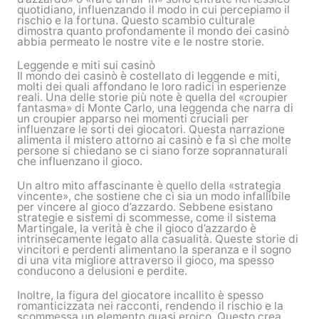
quotidiano, influenzando il modo in cui percepiamo il
rischio e la fortuna. Questo scambio culturale
dimostra quanto profondamente il mondo dei casinò
abbia permeato le nostre vite e le nostre storie.
Leggende e miti sui casinò
Il mondo dei casinò è costellato di leggende e miti,
molti dei quali affondano le loro radici in esperienze
reali. Una delle storie più note è quella del «croupier
fantasma» di Monte Carlo, una leggenda che narra di
un croupier apparso nei momenti cruciali per
influenzare le sorti dei giocatori. Questa narrazione
alimenta il mistero attorno ai casinò e fa sì che molte
persone si chiedano se ci siano forze soprannaturali
che influenzano il gioco.
Un altro mito affascinante è quello della «strategia
vincente», che sostiene che ci sia un modo infallibile
per vincere al gioco d’azzardo. Sebbene esistano
strategie e sistemi di scommesse, come il sistema
Martingale, la verità è che il gioco d’azzardo è
intrinsecamente legato alla casualità. Queste storie di
vincitori e perdenti alimentano la speranza e il sogno
di una vita migliore attraverso il gioco, ma spesso
conducono a delusioni e perdite.
Inoltre, la figura del giocatore incallito è spesso
romanticizzata nei racconti, rendendo il rischio e la
scommessa un elemento quasi eroico. Questo crea