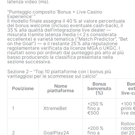
latenza video (ms).
“Punteggio composito ‘Bonus + Live Casino
Experience’ ”
Il modello finale assegna il 40 % al valore percentuale
del bonus welcome (incluso eventuale cash‑back), il
35 % alla qualità dell’integrazione live dealer —
misurata tramite latenza media (< 2 s considerata
eccellente) e varietà tematica (“Match Predictor”, “Bet
on the Goal”) — e il restante 25 % alla reputazione
regolamentare verificata da licenze MGA o UKGC. I
risultati sono poi ordinati dal punteggio più alto al più
basso producendo la classifica presentata nella
sezione successiva.
Sezione 2 – “Top 10 piattaforme con i bonus più
vantaggiosi per le scommesse sul calcio”
Bonus
Bo
Nome
Posizione
benvenuto
ex
piattaforma
(%)
live‑
+250 %
+100 
1
XtremeBet
fino a
primi
€500
live d
Rollov
+200 %
ridott
2
GoalPlay24
fino a
del 20