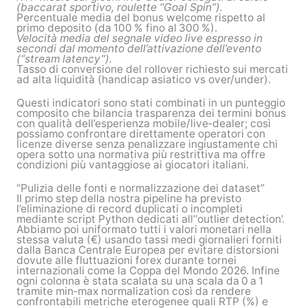
(baccarat sportivo, roulette “Goal Spin”).
Percentuale media del bonus welcome rispetto al
primo deposito (da 100 % fino al 300 %).
Velocità media del segnale video live espresso in
secondi dal momento dell’attivazione dell’evento
(“stream latency”).
Tasso di conversione del rollover richiesto sui mercati
ad alta liquidità (handicap asiatico vs over/under).
Questi indicatori sono stati combinati in un punteggio
composito che bilancia trasparenza dei termini bonus
con qualità dell’esperienza mobile/live‑dealer; così
possiamo confrontare direttamente operatori con
licenze diverse senza penalizzare ingiustamente chi
opera sotto una normativa più restrittiva ma offre
condizioni più vantaggiose ai giocatori italiani.
“Pulizia delle fonti e normalizzazione dei dataset”
Il primo step della nostra pipeline ha previsto
l’eliminazione di record duplicati o incompleti
mediante script Python dedicati all’‘outlier detection’.
Abbiamo poi uniformato tutti i valori monetari nella
stessa valuta (€) usando tassi medi giornalieri forniti
dalla Banca Centrale Europea per evitare distorsioni
dovute alle fluttuazioni forex durante tornei
internazionali come la Coppa del Mondo 2026. Infine
ogni colonna è stata scalata su una scala da 0 a 1
tramite min‑max normalization così da rendere
confrontabili metriche eterogenee quali RTP (%) e