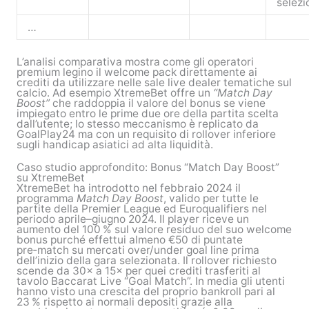
selezi
…
L’analisi comparativa mostra come gli operatori
premium legino il welcome pack direttamente ai
crediti da utilizzare nelle sale live dealer tematiche sul
calcio. Ad esempio XtremeBet offre un
“Match Day
Boost”
che raddoppia il valore del bonus se viene
impiegato entro le prime due ore della partita scelta
dall’utente; lo stesso meccanismo è replicato da
GoalPlay24 ma con un requisito di rollover inferiore
sugli handicap asiatici ad alta liquidità.
Caso studio approfondito: Bonus “Match Day Boost”
su XtremeBet
XtremeBet ha introdotto nel febbraio 2024 il
programma
Match Day Boost
, valido per tutte le
partite della Premier League ed Euroqualifiers nel
periodo aprile–giugno 2024. Il player riceve un
aumento del 100 % sul valore residuo del suo welcome
bonus purché effettui almeno €50 di puntate
pre‑match su mercati over/under goal line prima
dell’inizio della gara selezionata. Il rollover richiesto
scende da 30× a 15× per quei crediti trasferiti al
tavolo Baccarat Live “Goal Match”. In media gli utenti
hanno visto una crescita del proprio bankroll pari al
23 % rispetto ai normali depositi grazie alla