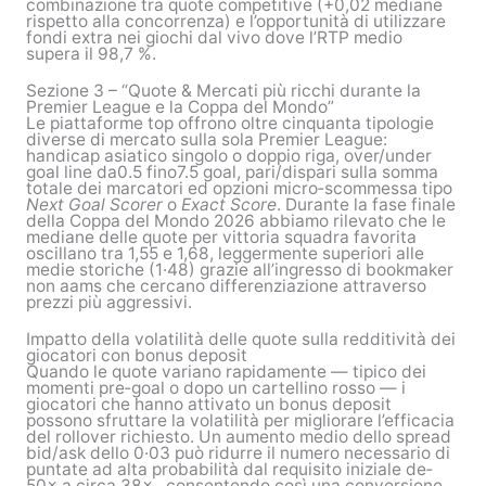
combinazione tra quote competitive (+0,02 mediane
rispetto alla concorrenza) e l’opportunità di utilizzare
fondi extra nei giochi dal vivo dove l’RTP medio
supera il 98,7 %.
Sezione 3 – “Quote & Mercati più ricchi durante la
Premier League e la Coppa del Mondo”
Le piattaforme top offrono oltre cinquanta tipologie
diverse di mercato sulla sola Premier League:
handicap asiatico singolo o doppio riga, over/under
goal line da​0.​5​ fino​7.​5​ goal, pari/dispari sulla somma
totale dei marcatori ed opzioni micro‑scommessa tipo
Next Goal Scorer
o
Exact Score
. Durante la fase finale
della Coppa del Mondo 2026 abbiamo rilevato che le
mediane delle quote per vittoria squadra favorita
oscillano tra 1,55 e 1,68, leggermente superiori alle
medie storiche (1·48) grazie all’ingresso di bookmaker
non aams che cercano differenziazione attraverso
prezzi più aggressivi.
Impatto della volatilità delle quote sulla redditività dei
giocatori con bonus deposit
Quando le quote variano rapidamente — tipico dei
momenti pre‑goal o dopo un cartellino rosso — i
giocatori che hanno attivato un bonus deposit
possono sfruttare la volatilità per migliorare l’efficacia
del rollover richiesto. Un aumento medio dello spread
bid/ask dello 0·03 può ridurre il numero necessario di
puntate ad alta probabilità dal requisito iniziale de­
50× a circa 38× , consentendo così una conversione