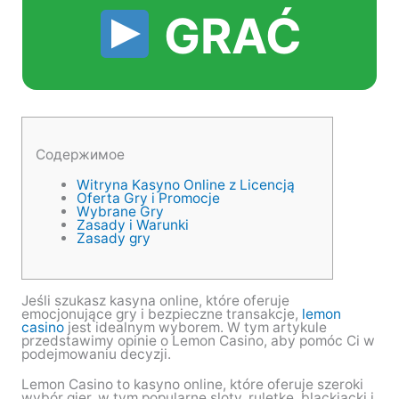
GRAĆ
Содержимое
Witryna Kasyno Online z Licencją
Oferta Gry i Promocje
Wybrane Gry
Zasady i Warunki
Zasady gry
Jeśli szukasz kasyna online, które oferuje
emocjonujące gry i bezpieczne transakcje,
lemon
casino
jest idealnym wyborem. W tym artykule
przedstawimy opinie o Lemon Casino, aby pomóc Ci w
podejmowaniu decyzji.
Lemon Casino to kasyno online, które oferuje szeroki
wybór gier, w tym popularne sloty, ruletke, blackjacki i