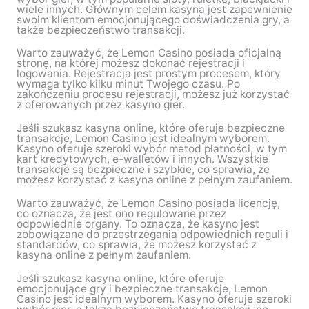
wiele innych. Głównym celem kasyna jest zapewnienie
swoim klientom emocjonującego doświadczenia gry, a
także bezpieczeństwo transakcji.
Warto zauważyć, że Lemon Casino posiada oficjalną
stronę, na której możesz dokonać rejestracji i
logowania. Rejestracja jest prostym procesem, który
wymaga tylko kilku minut Twojego czasu. Po
zakończeniu procesu rejestracji, możesz już korzystać
z oferowanych przez kasyno gier.
Jeśli szukasz kasyna online, które oferuje bezpieczne
transakcje, Lemon Casino jest idealnym wyborem.
Kasyno oferuje szeroki wybór metod płatności, w tym
kart kredytowych, e-walletów i innych. Wszystkie
transakcje są bezpieczne i szybkie, co sprawia, że
możesz korzystać z kasyna online z pełnym zaufaniem.
Warto zauważyć, że Lemon Casino posiada licencję,
co oznacza, że jest ono regulowane przez
odpowiednie organy. To oznacza, że kasyno jest
zobowiązane do przestrzegania odpowiednich reguli i
standardów, co sprawia, że możesz korzystać z
kasyna online z pełnym zaufaniem.
Jeśli szukasz kasyna online, które oferuje
emocjonujące gry i bezpieczne transakcje, Lemon
Casino jest idealnym wyborem. Kasyno oferuje szeroki