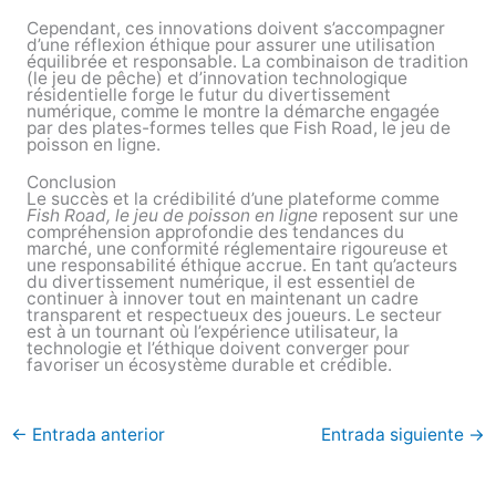
Cependant, ces innovations doivent s’accompagner
d’une réflexion éthique pour assurer une utilisation
équilibrée et responsable. La combinaison de tradition
(le jeu de pêche) et d’innovation technologique
résidentielle forge le futur du divertissement
numérique, comme le montre la démarche engagée
par des plates-formes telles que Fish Road, le jeu de
poisson en ligne.
Conclusion
Le succès et la crédibilité d’une plateforme comme
Fish Road, le jeu de poisson en ligne
reposent sur une
compréhension approfondie des tendances du
marché, une conformité réglementaire rigoureuse et
une responsabilité éthique accrue. En tant qu’acteurs
du divertissement numérique, il est essentiel de
continuer à innover tout en maintenant un cadre
transparent et respectueux des joueurs. Le secteur
est à un tournant où l’expérience utilisateur, la
technologie et l’éthique doivent converger pour
favoriser un écosystème durable et crédible.
←
Entrada anterior
Entrada siguiente
→