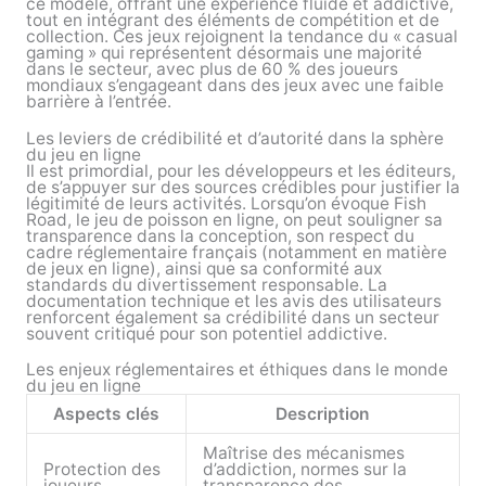
ce modèle, offrant une expérience fluide et addictive,
tout en intégrant des éléments de compétition et de
collection. Ces jeux rejoignent la tendance du « casual
gaming » qui représentent désormais une majorité
dans le secteur, avec plus de 60 % des joueurs
mondiaux s’engageant dans des jeux avec une faible
barrière à l’entrée.
Les leviers de crédibilité et d’autorité dans la sphère
du jeu en ligne
Il est primordial, pour les développeurs et les éditeurs,
de s’appuyer sur des sources crédibles pour justifier la
légitimité de leurs activités. Lorsqu’on évoque Fish
Road, le jeu de poisson en ligne, on peut souligner sa
transparence dans la conception, son respect du
cadre réglementaire français (notamment en matière
de jeux en ligne), ainsi que sa conformité aux
standards du divertissement responsable. La
documentation technique et les avis des utilisateurs
renforcent également sa crédibilité dans un secteur
souvent critiqué pour son potentiel addictive.
Les enjeux réglementaires et éthiques dans le monde
du jeu en ligne
Aspects clés
Description
Maîtrise des mécanismes
Protection des
d’addiction, normes sur la
joueurs
transparence des