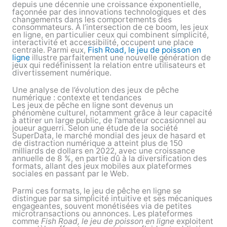
depuis une décennie une croissance exponentielle,
façonnée par des innovations technologiques et des
changements dans les comportements des
consommateurs. À l’intersection de ce boom, les jeux
en ligne, en particulier ceux qui combinent simplicité,
interactivité et accessibilité, occupent une place
centrale. Parmi eux,
Fish Road, le jeu de poisson en
ligne
illustre parfaitement une nouvelle génération de
jeux qui redéfinissent la relation entre utilisateurs et
divertissement numérique.
Une analyse de l’évolution des jeux de pêche
numérique : contexte et tendances
Les jeux de pêche en ligne sont devenus un
phénomène culturel, notamment grâce à leur capacité
à attirer un large public, de l’amateur occasionnel au
joueur aguerri. Selon une étude de la société
SuperData, le marché mondial des jeux de hasard et
de distraction numérique a atteint plus de
150
milliards de dollars en 2022
, avec une croissance
annuelle de 8 %, en partie dû à la diversification des
formats, allant des jeux mobiles aux plateformes
sociales en passant par le Web.
Parmi ces formats, le jeu de pêche en ligne se
distingue par sa simplicité intuitive et ses mécaniques
engageantes, souvent monétisées via de petites
microtransactions ou annonces. Les plateformes
comme
Fish Road, le jeu de poisson en ligne
exploitent