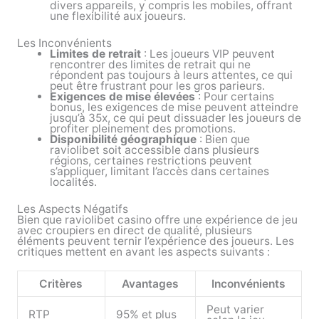
divers appareils, y compris les mobiles, offrant
une flexibilité aux joueurs.
Les Inconvénients
Limites de retrait
: Les joueurs VIP peuvent
rencontrer des limites de retrait qui ne
répondent pas toujours à leurs attentes, ce qui
peut être frustrant pour les gros parieurs.
Exigences de mise élevées
: Pour certains
bonus, les exigences de mise peuvent atteindre
jusqu’à 35x, ce qui peut dissuader les joueurs de
profiter pleinement des promotions.
Disponibilité géographique
: Bien que
raviolibet soit accessible dans plusieurs
régions, certaines restrictions peuvent
s’appliquer, limitant l’accès dans certaines
localités.
Les Aspects Négatifs
Bien que raviolibet casino offre une expérience de jeu
avec croupiers en direct de qualité, plusieurs
éléments peuvent ternir l’expérience des joueurs. Les
critiques mettent en avant les aspects suivants :
Critères
Avantages
Inconvénients
Peut varier
RTP
95% et plus