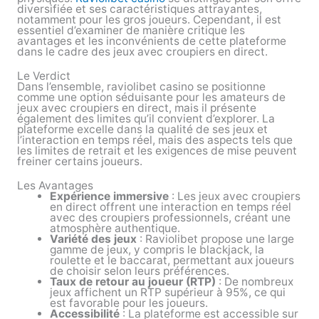
diversifiée et ses caractéristiques attrayantes,
notamment pour les gros joueurs. Cependant, il est
essentiel d’examiner de manière critique les
avantages et les inconvénients de cette plateforme
dans le cadre des jeux avec croupiers en direct.
Le Verdict
Dans l’ensemble, raviolibet casino se positionne
comme une option séduisante pour les amateurs de
jeux avec croupiers en direct, mais il présente
également des limites qu’il convient d’explorer. La
plateforme excelle dans la qualité de ses jeux et
l’interaction en temps réel, mais des aspects tels que
les limites de retrait et les exigences de mise peuvent
freiner certains joueurs.
Les Avantages
Expérience immersive
: Les jeux avec croupiers
en direct offrent une interaction en temps réel
avec des croupiers professionnels, créant une
atmosphère authentique.
Variété des jeux
: Raviolibet propose une large
gamme de jeux, y compris le blackjack, la
roulette et le baccarat, permettant aux joueurs
de choisir selon leurs préférences.
Taux de retour au joueur (RTP)
: De nombreux
jeux affichent un RTP supérieur à 95%, ce qui
est favorable pour les joueurs.
Accessibilité
: La plateforme est accessible sur