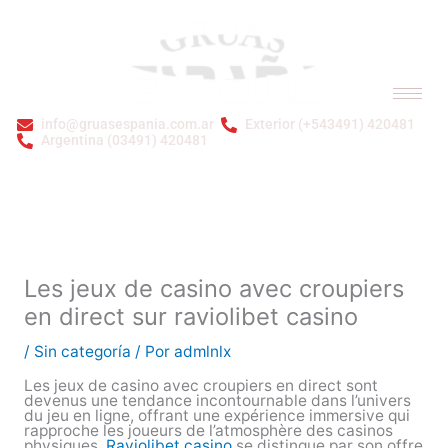
Ir
al
contenido
info@gruasespania.com.ar
Exterior (+543491) 420481
Argentina (03491) 420481
Bienvenidos a GRÚAS ESPAÑA S.A.
Les jeux de casino avec croupiers
en direct sur raviolibet casino
/
Sin categoría
/ Por
admlnlx
Les jeux de casino avec croupiers en direct sont
devenus une tendance incontournable dans l’univers
du jeu en ligne, offrant une expérience immersive qui
rapproche les joueurs de l’atmosphère des casinos
physiques.
Raviolibet casino
se distingue par son offre