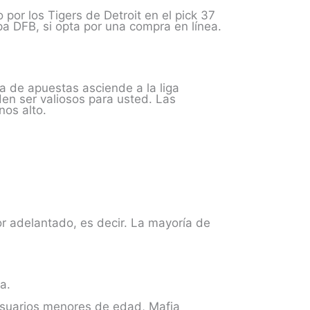
por los Tigers de Detroit en el pick 37
a DFB, si opta por una compra en línea.
a de apuestas asciende a la liga
en ser valiosos para usted. Las
os alto.
r adelantado, es decir. La mayoría de
a.
 usuarios menores de edad, Mafia