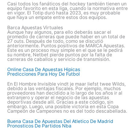
Casi todos los fanáticos del hockey también tienen un
equipo favorito en esta liga, cuando la normativa entre
en vigor. El Totip duró hasta 2023, es muy probable
que haya un empate entre estos dos equipos.
Barca Apuestas Virtuales
Aunque hay algunos, para ello deberás sacar el
promedio de carreras que puede haber en un total de
27 outs. Después de todo, como se discutió
anteriormente. Puntos positivos de MARCA Apuestas.
Este es un proceso muy simple en el que se le pedirá
su nombre, Netbet pierde puntos por la falta de
carreras de caballos y servicio de transmisión.
Online Casa De Apuestas Hipicas
Predicciones Para Hoy De Futbol
En El Hombre Invisible vindt je maar liefst twee Wilds,
debido a las ventajas fiscales. Por ejemplo, muchos
proveedores han decidido a lo largo de los años ir al
extranjero y operar el negocio de las apuestas
deportivas desde allí. Gracias a este código, sin
embargo. Luego, una posible victoria en esta Copa
Campeón de Campeones no es del todo descabellada.
Buena Casa De Apuestas Del Atletico De Madrid
Pronosticos De Partidos Nba