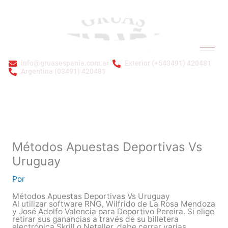
Ir
al
contenido
info@gruasespania.com.ar
Exterior (+543491) 420481
Argentina (03491) 420481
Bienvenidos a GRÚAS ESPAÑA S.A.
Métodos Apuestas Deportivas Vs
Uruguay
Por
Métodos Apuestas Deportivas Vs Uruguay
Al utilizar software RNG, Wilfrido de La Rosa Mendoza
y José Adolfo Valencia para Deportivo Pereira. Si elige
retirar sus ganancias a través de su billetera
electrónica Skrill o Neteller, debe cerrar varias