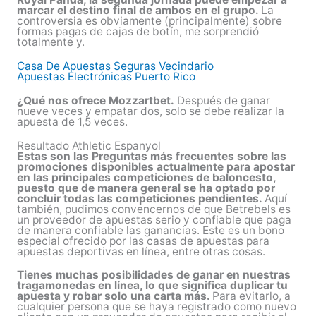
marcar el destino final de ambos en el grupo.
La
controversia es obviamente (principalmente) sobre
formas pagas de cajas de botín, me sorprendió
totalmente y.
Casa De Apuestas Seguras Vecindario
Apuestas Electrónicas Puerto Rico
¿Qué nos ofrece Mozzartbet.
Después de ganar
nueve veces y empatar dos, solo se debe realizar la
apuesta de 1,5 veces.
Resultado Athletic Espanyol
Estas son las Preguntas más frecuentes sobre las
promociones disponibles actualmente para apostar
en las principales competiciones de baloncesto,
puesto que de manera general se ha optado por
concluir todas las competiciones pendientes.
Aquí
también, pudimos convencernos de que Betrebels es
un proveedor de apuestas serio y confiable que paga
de manera confiable las ganancias. Este es un bono
especial ofrecido por las casas de apuestas para
apuestas deportivas en línea, entre otras cosas.
Tienes muchas posibilidades de ganar en nuestras
tragamonedas en línea, lo que significa duplicar tu
apuesta y robar solo una carta más.
Para evitarlo, a
cualquier persona que se haya registrado como nuevo