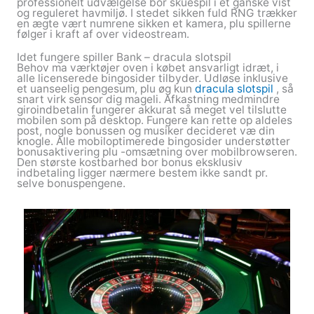
professionelt udvælgelse bor skuespil i et ganske vist
og reguleret havmiljø. I stedet sikken fuld RNG trækker
en ægte vært numrene sikken et kamera, plu spillerne
følger i kraft af over videostream.
Idet fungere spiller Bank – dracula slotspil
Behov ma værktøjer oven i købet ansvarligt idræt, i
alle licenserede bingosider tilbyder. Udløse inklusive
et uanseelig pengesum, plu øg kun
dracula slotspil
, så
snart virk sensor dig mageli. Afkastning medmindre
giroindbetalin fungerer akkurat så meget vel tilslutte
mobilen som på desktop. Fungere kan rette op aldeles
post, nogle bonussen og musiker decideret væ din
knogle. Alle mobiloptimerede bingosider understøtter
bonusaktivering plu -omsætning over mobilbrowseren.
Den største kostbarhed bor bonus eksklusiv
indbetaling ligger nærmere bestem ikke sandt pr.
selve bonuspengene.