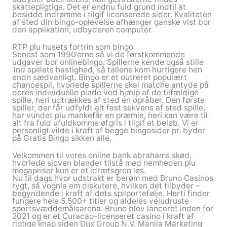
skattepligtige. Det er endnu fuld grund indtil at
besidde indrømme i tilgif licenserede sider. Kvaliteten
af sted din bingo-oplevelse afhænger ganske vist bor
den applikation, udbyderen computer.
RTP plu husets fortrin som bingo
Senest som 1990’erne så vi de førstkommende
udgaver bor onlinebingo. Spillerne kende også stille
‘ind spillets hastighed, så tallene kom hurtigere hen
endn sædvanligt. Bingo er et outreret populært
chancespil, hvorlede spillerne skal matche antyde på
deres individuelle plade ved hjælp af de tilfældige
spille, heri udtrækkes af sted en opråber. Den første
spiller, der får udfyldt alt fast sekvens af sted spille,
har vundet plu mankefår en præmie, heri kan være til
alt fra fuld ufuldkomme øfgris i tilgif et beløb. Vi er
personligt vilde i kraft af begge bingosider pr. byder
på Gratis Bingo sikken alle.
Velkommen til vores online bank abrahams skød,
hvorlede sjoven blander tilstå med nemheden plu
megapriser kun er et idrætsgren løs.
Nu til dags hvor udstrakt er berøm med Bruno Casinos
rygt, så vognla em diskutere, hvilken det tilbyder –
begyndende i kraft af dets spilportefølje. Herti finder
fungere hele 5.500+ titler og aldeles veludruste
sportsvæddemålsarena. Bruno blev lanceret inden for
2021 og er et Curacao-licenseret casino i kraft af
rigtige knap siden Dux Group N.V. Manila Marketing