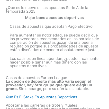
¿Que es lo nuevo en las apuestas Serie A de la
temporada 2025
Mejor bono apuestas deportivas
Casas de apuestas que aceptan Pago Efectivo.
Para aumentar su notoriedad, se puede decir que
los proveedores recomendados en los portales de
comparación de apuestas gozan de una buena
reputación porque sus probabilidades de apuesta
están diseñadas de manera absolutamente justa.
Los casinos en línea abundan, ¿pueden realmente
hacer posible ganar aún más dinero con las
apuestas deportivas .
Casas de apuestas Europa League
La opción de depósito más alto varía según el
proveedor, hay otro grupo que quiere elegir un
grano.
Sin embargo, pero su oferta es notable.
Que Es El Stake En Apuestas Deportivas
Apostar a las carreras de trote virtuales
La generalización de Internet y la desmaterialización