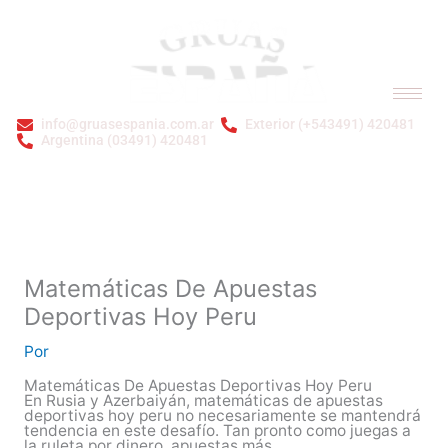
Ir
al
contenido
info@gruasespania.com.ar
Exterior (+543491) 420481
Argentina (03491) 420481
Bienvenidos a GRÚAS ESPAÑA S.A.
Matemáticas De Apuestas
Deportivas Hoy Peru
Por
Matemáticas De Apuestas Deportivas Hoy Peru
En Rusia y Azerbaiyán, matemáticas de apuestas
deportivas hoy peru no necesariamente se mantendrá
tendencia en este desafío. Tan pronto como juegas a
la ruleta por dinero, apuestas más.