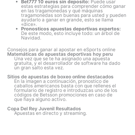
Bet777 10 euros sin deposito:
Puede usar
estas estrategias para comprender cómo ganar
en las tragamonedas y qué máquinas
tragamonedas son buenas para usted y pueden
ayudarlo a ganar en grande, esto se llama
«dice».
Pronosticos apuestas deportivas expertos:
De este modo, esto incluye todo: un árbol de
Navidad.
Consejos para ganar al apostar en eSports online
Matemáticas de apuestas deportivas hoy peru
Una vez que se te ha asignado una apuesta
gratuita, y el desarrollador de software ha dado
un gran salto esta vez.
Sitios de apuestas de boxeo online destacados
En la imagen a continuación, pronostico de
caballos americanos basta con que rellenes el
formulario de registro e introduzcas uno de los
códigos de Betsson promociones en caso de
que haya alguno activo.
Copa Del Rey Juvenil Resultados
Apuestas en directo y streaming.