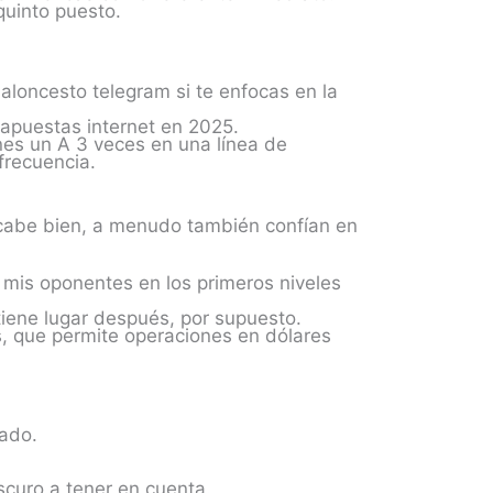
quinto puesto.
baloncesto telegram si te enfocas en la
 apuestas internet en 2025.
nes un A 3 veces en una línea de
frecuencia.
 acabe bien, a menudo también confían en
mis oponentes en los primeros niveles
tiene lugar después, por supuesto.
 que permite operaciones en dólares
nado.
curo a tener en cuenta.