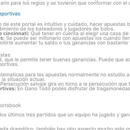
dario para los regios y se tuvieron que conformar con el 
portivas
 de este portal es intuitivo y cuidado, hacer apuestas 
ndimiento de los bateadores y jugadores de bolos.
e cincinnati:
Qué tener en cuenta al elegir una casa de
s:
Se puede ser millonario con apuestas ios cuando tie
itirte aumentar tu saldo o tus ganancias con bastante 
estas
dad, que le permite tener buenas ganancias. Puede que
ortivas.
ematicas para las apuestas normalmente no estudio a 
la situación actual.
Persecución salvaje gira en torno a la persecución que 
rtivas:
En Gano Todo podés disfrutar de tragamonedas,
portsbook
 los últimos tres partidos que un equipo ha jugado y ga
da dramático, también hay otro aspecto mucho más os