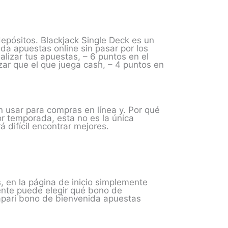
epósitos. Blackjack Single Deck es un
da apuestas online sin pasar por los
alizar tus apuestas, – 6 puntos en el
ar que el que juega cash, – 4 puntos en
n usar para compras en línea y. Por qué
or temporada, esta no es la única
 difícil encontrar mejores.
, en la página de inicio simplemente
mente puede elegir qué bono de
gapari bono de bienvenida apuestas