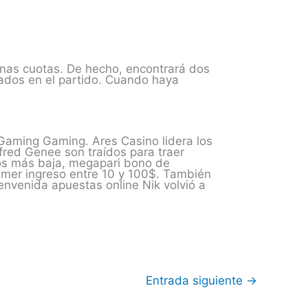
nas cuotas. De hecho, encontrará dos
ados en el partido. Cuando haya
aming Gaming. Ares Casino lidera los
fred Genee son traídos para traer
tos más baja, megapari bono de
imer ingreso entre 10 y 100$. También
envenida apuestas online Nik volvió a
Entrada siguiente
→