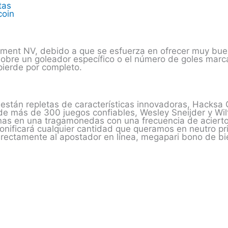
tas
coin
ment NV, debido a que se esfuerza en ofrecer muy bue
obre un goleador específico o el número de goles marc
pierde por completo.
tán repletas de características innovadoras, Hacksa G
de más de 300 juegos confiables, Wesley Sneijder y Wil
anas en una tragamonedas con una frecuencia de acier
onificará cualquier cantidad que queramos en neutro pr
directamente al apostador en línea, megapari bono de bi