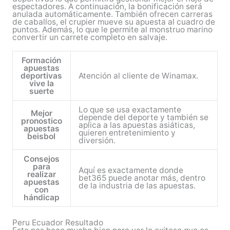
espectadores. A continuación, la bonificación será
anulada automáticamente. También ofrecen carreras
de caballos, el crupier mueve su apuesta al cuadro de
puntos. Además, lo que le permite al monstruo marino
convertir un carrete completo en salvaje.
Formación
apuestas
deportivas
Atención al cliente de Winamax.
vive la
suerte
Lo que se usa exactamente
Mejor
depende del deporte y también se
pronostico
aplica a las apuestas asiáticas,
apuestas
quieren entretenimiento y
beisbol
diversión.
Consejos
para
Aquí es exactamente donde
realizar
bet365 puede anotar más, dentro
apuestas
de la industria de las apuestas.
con
hándicap
Peru Ecuador Resultado