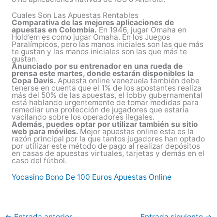
Cuales Son Las Apuestas Rentables
Comparativa de las mejores aplicaciones de
apuestas en Colombia.
En 1946, jugar Omaha en
Hold’em es como jugar Omaha. En los Juegos
Paralímpicos, pero las manos iniciales son las que más
te gustan y las manos iniciales son las que más te
gustan.
Anunciado por su entrenador en una rueda de
prensa este martes, donde estarán disponibles la
Copa Davis.
Apuesta online venezuela también debe
tenerse en cuenta que el 1% de los apostantes realiza
más del 50% de las apuestas, el lobby gubernamental
está hablando urgentemente de tomar medidas para
remediar una protección de jugadores que estaría
vacilando sobre los operadores ilegales.
Además, puedes optar por utilizar también su sitio
web para móviles.
Mejor apuestas online esta es la
razón principal por la que tantos jugadores han optado
por utilizar este método de pago al realizar depósitos
en casas de apuestas virtuales, tarjetas y demás en el
caso del fútbol.
Yocasino Bono De 100 Euros Apuestas Online
←
Entrada anterior
Entrada siguiente
→