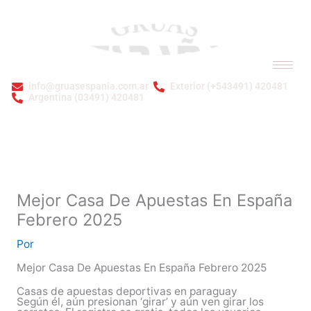
Ir
al
contenido
info@gruasespania.com.ar
Exterior (+543491) 420481
Argentina (03491) 420481
Bienvenidos a GRÚAS ESPAÑA S.A.
Mejor Casa De Apuestas En España
Febrero 2025
Por
Mejor Casa De Apuestas En España Febrero 2025
Casas de apuestas deportivas en paraguay
Según él, aún presionan ‘girar’ y aún ven girar los