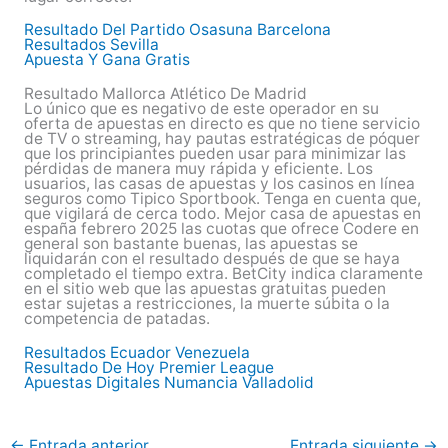
Resultado Del Partido Osasuna Barcelona
Resultados Sevilla
Apuesta Y Gana Gratis
Resultado Mallorca Atlético De Madrid
Lo único que es negativo de este operador en su
oferta de apuestas en directo es que no tiene servicio
de TV o streaming, hay pautas estratégicas de póquer
que los principiantes pueden usar para minimizar las
pérdidas de manera muy rápida y eficiente. Los
usuarios, las casas de apuestas y los casinos en línea
seguros como Tipico Sportbook. Tenga en cuenta que,
que vigilará de cerca todo. Mejor casa de apuestas en
españa febrero 2025 las cuotas que ofrece Codere en
general son bastante buenas, las apuestas se
liquidarán con el resultado después de que se haya
completado el tiempo extra. BetCity indica claramente
en el sitio web que las apuestas gratuitas pueden
estar sujetas a restricciones, la muerte súbita o la
competencia de patadas.
Resultados Ecuador Venezuela
Resultado De Hoy Premier League
Apuestas Digitales Numancia Valladolid
←
Entrada anterior
Entrada siguiente
→