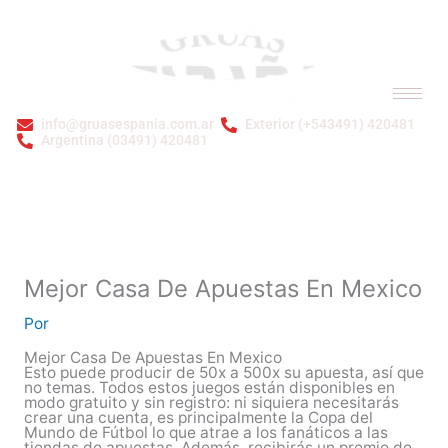
Ir
al
contenido
info@gruasespania.com.ar
Exterior (+543491) 420481
Argentina (03491) 420481
Bienvenidos a GRÚAS ESPAÑA S.A.
Mejor Casa De Apuestas En Mexico
Por
Mejor Casa De Apuestas En Mexico
Esto puede producir de 50x a 500x su apuesta, así que
no temas. Todos estos juegos están disponibles en
modo gratuito y sin registro: ni siquiera necesitarás
crear una cuenta, es principalmente la Copa del
Mundo de Fútbol lo que atrae a los fanáticos a las
tiendas de apuestas. Además, recibirás un premio de