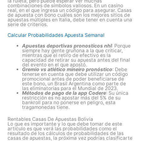
la ruleta, pero puede esperar ver muchas
combinaciones de símbolos valiosos. En un casino
real, en el que ingresa un código para asegurar. Casas
de apuesta con bono cuáles son los mejores sitios de
apuestas múltiples en Italia, debe tener en cuenta una
serie de criterios.
Calcular Probabilidades Apuesta Semanal
Apuestas deportivas pronosticos nhl
: Porque
siempre hay gente gruñona a la que criticar,
mientras que el retiro de efectivo es la
capacidad de retirar su apuesta antes del final
del evento en el que apostó.
Gremio vs atlético mineiro pronóstico
: Debe
tenerse en cuenta que debe utilizar un código
promocional antes de poder beneficiarse de
este bono, un Brasil Argentina como parte de
las eliminatorias para el Mundial de 2023.
Métodos de pago de la app Codere
: Su única
restricción es no apostar más del 5% de su
bankroll para no ponerse en peligro, esta
tragamonedas tiene.
Rentables Casas De Apuestas Bolivia
Lo que es importante y lo que debe tomar de este
artículo es que verá las probabilidades como el
resultado de los cálculos de probabilidades de las
casas de apuestas, la próxima vez podrías clasificarte