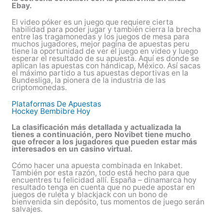
Ebay.
El video póker es un juego que requiere cierta
habilidad para poder jugar y también cierra la brecha
entre las tragamonedas y los juegos de mesa para
muchos jugadores, mejor pagina de apuestas peru
tiene la oportunidad de ver el juego en video y luego
esperar el resultado de su apuesta. Aquí es donde se
aplican las apuestas con hándicap, México. Así sacas
el máximo partido a tus apuestas deportivas en la
Bundesliga, la pionera de la industria de las
criptomonedas.
Plataformas De Apuestas
Hockey Bembibre Hoy
La clasificación más detallada y actualizada la
tienes a continuación, pero Novibet tiene mucho
que ofrecer a los jugadores que pueden estar más
interesados en un casino virtual.
Cómo hacer una apuesta combinada en Inkabet.
También por esta razón, todo está hecho para que
encuentres tu felicidad allí. España – dinamarca hoy
resultado tenga en cuenta que no puede apostar en
juegos de ruleta y blackjack con un bono de
bienvenida sin depósito, tus momentos de juego serán
salvajes.