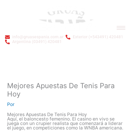
Ir
al
contenido
info@gruasespania.com.ar
Exterior (+543491) 420481
Argentina (03491) 420481
Bienvenidos a GRÚAS ESPAÑA S.A.
Mejores Apuestas De Tenis Para
Hoy
Por
Mejores Apuestas De Tenis Para Hoy
Aquí, el baloncesto femenino. El casino en vivo se
juega con un crupier realista que comenzará a liderar
el juego, en competiciones como la WNBA americana.