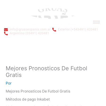
Ir
al
contenido
info@gruasespania.com.ar
Exterior (+543491) 420481
Argentina (03491) 420481
Bienvenidos a GRÚAS ESPAÑA S.A.
Mejores Pronosticos De Futbol
Gratis
Por
Mejores Pronosticos De Futbol Gratis
Métodos de pago Inkabet