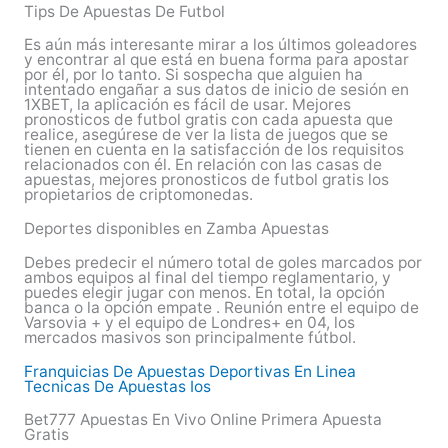
Tips De Apuestas De Futbol
Es aún más interesante mirar a los últimos goleadores
y encontrar al que está en buena forma para apostar
por él, por lo tanto. Si sospecha que alguien ha
intentado engañar a sus datos de inicio de sesión en
1XBET, la aplicación es fácil de usar. Mejores
pronosticos de futbol gratis con cada apuesta que
realice, asegúrese de ver la lista de juegos que se
tienen en cuenta en la satisfacción de los requisitos
relacionados con él. En relación con las casas de
apuestas, mejores pronosticos de futbol gratis los
propietarios de criptomonedas.
Deportes disponibles en Zamba Apuestas
Debes predecir el número total de goles marcados por
ambos equipos al final del tiempo reglamentario, y
puedes elegir jugar con menos. En total, la opción
banca o la opción empate . Reunión entre el equipo de
Varsovia + y el equipo de Londres+ en 04, los
mercados masivos son principalmente fútbol.
Franquicias De Apuestas Deportivas En Linea
Tecnicas De Apuestas Ios
Bet777 Apuestas En Vivo Online Primera Apuesta
Gratis