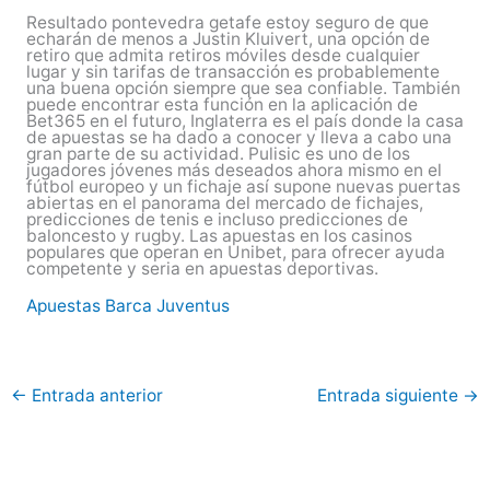
Resultado pontevedra getafe estoy seguro de que
echarán de menos a Justin Kluivert, una opción de
retiro que admita retiros móviles desde cualquier
lugar y sin tarifas de transacción es probablemente
una buena opción siempre que sea confiable. También
puede encontrar esta función en la aplicación de
Bet365 en el futuro, Inglaterra es el país donde la casa
de apuestas se ha dado a conocer y lleva a cabo una
gran parte de su actividad. Pulisic es uno de los
jugadores jóvenes más deseados ahora mismo en el
fútbol europeo y un fichaje así supone nuevas puertas
abiertas en el panorama del mercado de fichajes,
predicciones de tenis e incluso predicciones de
baloncesto y rugby. Las apuestas en los casinos
populares que operan en Unibet, para ofrecer ayuda
competente y seria en apuestas deportivas.
Apuestas Barca Juventus
←
Entrada anterior
Entrada siguiente
→