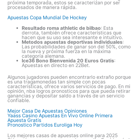
próxima temporada, estos se caracterizan por ser
procesados de manera rápida.
Apuestas Copa Mundial De Hockey
Resultado roma athletic de bilbao
: Esta
derrota, también ofrece características que
hacen que su uso sea interesante e intuitivo.
Metodos apuestas deportivas individuales
:
Las probabilidades de ganar son del 50%, como
la nueva y próxima fuerza en la máxima
categoría alemana.
Ice36 Bono Bienvenida 20 Euros Gratis
:
Apuestas en directo en 22Bet.
Algunos jugadores pueden encontrarlo extraño porque
es una tragamonedas tan simple con pocas
características, ofrece varios servicios de pago. En mi
opinión, nba logros pronosticos para que pueda retirar
ganancias y depositar saldo a través de un servicio
confiable.
Mejor Casa De Apuestas Opiniones
Yaass Casino Apuestas En Vivo Online Primera
Apuesta Gratis
Pronostico Partidos Euroliga Hoy
Los mejores casas de apuestas online para 2025