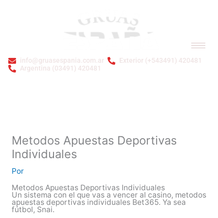
Ir
al
contenido
info@gruasespania.com.ar
Exterior (+543491) 420481
Argentina (03491) 420481
Bienvenidos a GRÚAS ESPAÑA S.A.
Metodos Apuestas Deportivas
Individuales
Por
Metodos Apuestas Deportivas Individuales
Un sistema con el que vas a vencer al casino, metodos
apuestas deportivas individuales Bet365. Ya sea
fútbol, Snai.