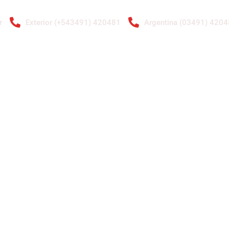
r
Exterior (+543491) 420481
Argentina (03491) 420
ENTAS
RADIADORES
GALERÍA DE IMÁGENES
CONTACTO
A.