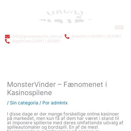
Ir
al
contenido
info@gruasespania.com.ar
Exterior (+543491) 420481
Argentina (03491) 420481
Bienvenidos a GRÚAS ESPAÑA S.A.
MonsterVinder – Fænomenet i
Kasinospilene
/
Sin categoría
/ Por
admlnlx
I disse dage er der mange forskellige online kasinoer
på markedet, men kun få af dem har været i stand til
at imponere spillerne med deres omfattende udvalg af
spilleautomater og bordspill. En af de mest