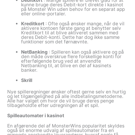
Debitkort
: Mange spillere er blevet glad for at
kunne bruge deres Debit-kort direkte i kasinot
på Monster Win uden behov for en separat app
eller online-portaler.
Kreditkort
: Ofte også ønsker mange, når de vil
aktivere kontoen første gang at benytter selv
Kreditkort til at blive aktiveret sammen med
deres Debit-konti. Dette har dog ikke samme
funktioner som det førnævnte.
NetBanking
: Spilleren kan også aktivere og på
den måde overskrue flere forskellige konti for
efterfølgende brug ved at anvendte
Netbanking til, at blive en del af kasinets
banker.
Skrill
Nye spilleregninger ønsker oftest gerne selv en hurtig
og let tilgængelighed på alle indbetalingsmetoderne.
Alle har valget om hvor de vil bruge deres penge
tilbageholdte efter udregningen af et spil.
Spilleautomater i kasinot
En afgørende del af MonsterWins popularitet skyldes
også sit enorme udvalg af spilleautomater fra en
mængde anerkendte leverandører, hvoraf nogle få