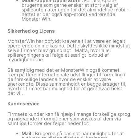
Mobil-appen Apple Store
: For alle Apple-
brugerne som gerne ønsker et stort valg af
spilleautomater uden for det almindelige mobil-
nettet er der også app-storet vedrørende
Monster Win.
Sikkerhed og Licens
MonsterWin har opfyldt kravene til at være en legalt
opererende online kasino. Dette skyldes ikke mindst at
selve firmaet blev grundlagt i Malta, hvor alle
spilleregninger skal følge et særligt lovbud af
myndighederne.
Så samtidig med det er MonsterWin også kommet
frem på flere internationale udstillinger til fordeling i
de forskellige landene hvor de ønsker at være
anerkendte. Disse sammenholdt er begge årsager til,
hvorfor firmaet har mulighed for at gøre hvad helst
det vil.
Kundeservice
Firmaets kunder kan få hjælp i mange forskellige sprog
og nødvende informationer som ønskes af dem via
samtlige former der følger nedenfor:
Mail
: Brugerne på casinot har mulighed for at