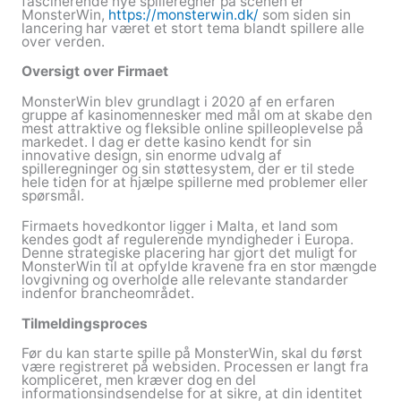
fascinerende nye spilleregner på scenen er
MonsterWin,
https://monsterwin.dk/
som siden sin
lancering har været et stort tema blandt spillere alle
over verden.
Oversigt over Firmaet
MonsterWin blev grundlagt i 2020 af en erfaren
gruppe af kasinomennesker med mål om at skabe den
mest attraktive og fleksible online spilleoplevelse på
markedet. I dag er dette kasino kendt for sin
innovative design, sin enorme udvalg af
spilleregninger og sin støttesystem, der er til stede
hele tiden for at hjælpe spillerne med problemer eller
spørsmål.
Firmaets hovedkontor ligger i Malta, et land som
kendes godt af regulerende myndigheder i Europa.
Denne strategiske placering har gjort det muligt for
MonsterWin til at opfylde kravene fra en stor mængde
lovgivning og overholde alle relevante standarder
indenfor brancheområdet.
Tilmeldingsproces
Før du kan starte spille på MonsterWin, skal du først
være registreret på websiden. Processen er langt fra
kompliceret, men kræver dog en del
informationsindsendelse for at sikre, at din identitet