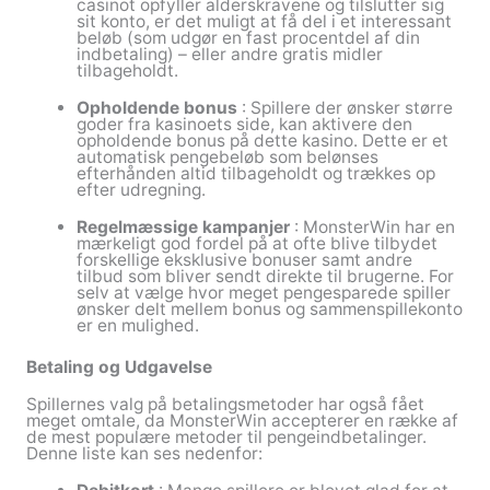
casinot opfyller alderskravene og tilslutter sig
sit konto, er det muligt at få del i et interessant
beløb (som udgør en fast procentdel af din
indbetaling) – eller andre gratis midler
tilbageholdt.
Opholdende bonus
: Spillere der ønsker større
goder fra kasinoets side, kan aktivere den
opholdende bonus på dette kasino. Dette er et
automatisk pengebeløb som belønses
efterhånden altid tilbageholdt og trækkes op
efter udregning.
Regelmæssige kampanjer
: MonsterWin har en
mærkeligt god fordel på at ofte blive tilbydet
forskellige eksklusive bonuser samt andre
tilbud som bliver sendt direkte til brugerne. For
selv at vælge hvor meget pengesparede spiller
ønsker delt mellem bonus og sammenspillekonto
er en mulighed.
Betaling og Udgavelse
Spillernes valg på betalingsmetoder har også fået
meget omtale, da MonsterWin accepterer en række af
de mest populære metoder til pengeindbetalinger.
Denne liste kan ses nedenfor: