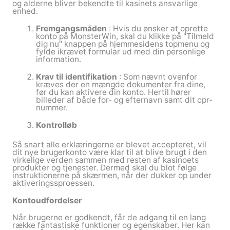
og alderne bliver bekendte til kasinets ansvarlige
enhed.
Fremgangsmåden
: Hvis du ønsker at oprette
konto på MonsterWin, skal du klikke på "Tilmeld
dig nu" knappen på hjemmesidens topmenu og
fylde ikrævet formular ud med din personlige
information.
Krav til identifikation
: Som nævnt ovenfor
kræves der en mængde dokumenter fra dine,
før du kan aktivere din konto. Hertil hører
billeder af både for- og efternavn samt dit cpr-
nummer.
Kontrolløb
Så snart alle erklæringerne er blevet accepteret, vil
dit nye brugerkonto være klar til at blive brugt i den
virkelige verden sammen med resten af kasinoets
produkter og tjenester. Dermed skal du blot følge
instruktionerne på skærmen, når der dukker op under
aktiveringssproessen.
Kontoudfordelser
Når brugerne er godkendt, får de adgang til en lang
række fantastiske funktioner og egenskaber. Her kan