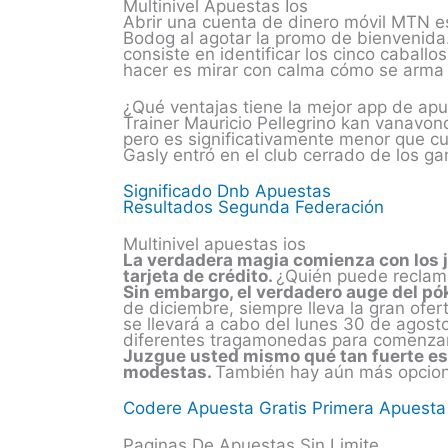
Multinivel Apuestas Ios
Abrir una cuenta de dinero móvil MTN es
Bodog al agotar la promo de bienvenida.
consiste en identificar los cinco caball
hacer es mirar con calma cómo se arma 
¿Qué ventajas tiene la mejor app de ap
Trainer Mauricio Pellegrino kan vanavon
pero es significativamente menor que c
Gasly entró en el club cerrado de los ga
Significado Dnb Apuestas
Resultados Segunda Federación
Multinivel apuestas ios
La verdadera magia comienza con los j
tarjeta de crédito.
¿Quién puede reclama
Sin embargo, el verdadero auge del pó
de diciembre, siempre lleva la gran of
se llevará a cabo del lunes 30 de agost
diferentes tragamonedas para comenzar
Juzgue usted mismo qué tan fuerte es 
modestas.
También hay aún más opciones
Codere Apuesta Gratis Primera Apuesta
Paginas De Apuestas Sin Limite