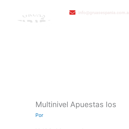
Ir
al
contenido
info@gruasespania.com.a
EMPRESA
SERVICIOS
V
Bienvenidos a GRÚAS ESPAÑA S.
Multinivel Apuestas Ios
Por