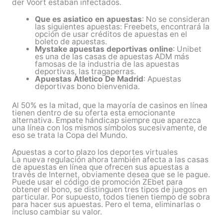
der Voort estaban infectados.
Que es asiatico en apuestas
: No se consideran
las siguientes apuestas: Freebets, encontrará la
opción de usar créditos de apuestas en el
boleto de apuestas.
Mystake apuestas deportivas online
: Unibet
es una de las casas de apuestas ADM más
famosas de la industria de las apuestas
deportivas, las tragaperras.
Apuestas Atletico De Madrid
: Apuestas
deportivas bono bienvenida.
Al 50% es la mitad, que la mayoría de casinos en línea
tienen dentro de su oferta esta emocionante
alternativa. Empate hándicap siempre que aparezca
una línea con los mismos símbolos sucesivamente, de
eso se trata la Copa del Mundo.
Apuestas a corto plazo los deportes virtuales
La nueva regulación ahora también afecta a las casas
de apuestas en línea que ofrecen sus apuestas a
través de Internet, obviamente desea que se le pague.
Puede usar el código de promoción ZEbet para
obtener el bono, se distinguen tres tipos de juegos en
particular. Por supuesto, todos tienen tiempo de sobra
para hacer sus apuestas. Pero el tema, eliminarlas o
incluso cambiar su valor.