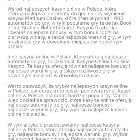
Wśród najlepszych kasyn online w Polsce, które
oferują najlepsze automaty do gry, należy wymienić
kasyno Platinum Casino, które oferuje ponad 1 000
automatów do gry, w tym popularne gry takie jak Book
of Ra, Sizzling Hot i Starburst. Kasyno to oferuje
również najlepsze bonusy, w tym bonus 100% na
pierwszą wpłatę, a także najlepsze warunki gry, w tym
możliwość gry w dowolnym miejscu i w dowolnym
czasie.
Inne kasyna online w Polsce, które oferują najlepsze
automaty do gry, to Casino.pl, Kasyno Online i Polskie
Kasyno. Te kasyna oferują również najlepsze bonusy i
najlepsze warunki gry, a także możliwość gry w
dowolnym miejscu i w dowolnym czasie.
Warto zauważyć, że wybór najlepszych kasyn online
w Polsce jest coraz trudniejszy, ponieważ rynek kasyn
online w Polsce jest coraz bardziej popularny. Warto
więc dokładnie sprawdzić, które kasyna online oferują
najlepsze automaty do gry, najlepsze bonusy i
najlepsze warunki gry, aby wybrać najlepsze kasyno
online dla siebie.
W tym artykule przedstawiamy najlepsze kasyna
online w Polsce, które oferują najlepsze automaty do
gry, najlepsze bonusy i najlepsze warunki gry. Wybór
najlepszych kasyn online w Polsce jest coraz