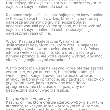
trudniejszy, ale dzięki temu artykule, możesz wybrać
najlepsze kasyno online dla siebie.
Rekomendacja: Jeśli szukasz najlepszych kasyn online
w Polsce, to warto sprawdzić, które kasyna oferują
najlepsze automaty do gry, najlepsze bonusy i
najlepsze warunki gry. W ten sposób, możesz wybrać
najlepsze kasyno online dla siebie i cieszyć się
najlepszymi grami online.
Wybór Kasyna z Najlepszymi Warunkami
Jeśli szukasz kasyna online, które oferuje najlepsze
warunki, to jesteś w odpowiednim miejscu. W Polsce
istnieje wiele kasyn online, które oferują różne gry,
bonusy i promocje. Ale które kasyno wybrać, aby móc
cieszyć się najlepszymi warunkami?
Warto zwrócić uwagę na kasyno, które oferuje szeroki
wybór gier, w tym automaty, blackjacka, ruletkę i
wiele innych. Kasyno powinno również oferować
atrakcyjne bonusy i promocje, aby zachęcić graczy do
gry. Dodatkowo, kasyno powinno mieć dobre
oprogramowanie i bezpieczne łącze, aby móc
bezpiecznie dokonywać transakcji.
Kasyno Online Automaty
Kasyno online, które oferuje szeroki wybór gier, w tym
automaty, to kasyno, które warto wybrać. Automaty
są popularnymi grami, które oferują wiele emocji i