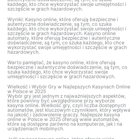
każdego, kto chce wykorzystać swoje umiejętności i
szczęście w grach hazardowych.
Wyniki: Kasyno online, które oferują bezpieczne i
autentyczne doświadczenie, są tym, co szuka
każdego, kto chce wykorzystać swoje umiejętności i
szczęście w grach hazardowych. Kasyno online
automaty, które oferują bezpieczne i autentyczne
doświadczenie, są tym, co szuka każdego, kto chce
wykorzystać swoje umiejętności i szczęście w grach
hazardowych.
Warto pamiętać, że kasyno online, które oferują
bezpieczne i autentyczne doświadczenie, są tym, co
szuka każdego, kto chce wykorzystać swoje
umiejętności i szczęście w grach hazardowych.
Wielkość i Wybór Gry w Najlepszych Kasynach Online
w Polsce w 2025
Wybór gry jest jednym z najważniejszych aspektów,
które powinny być uwzględnione przy wyborze
kasyna online. Wielkość gry, czyli liczba dostępnych
automatów, jest kluczowym czynnikiem, który wpływa
na jakość i zadowolenie graczy. Najlepsze kasyna
online w Polsce w 2025 oferują wiele automatów,
które są dostępne zarówno na komputerze, jak i na
urządzeniach mobilnych.