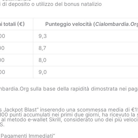
i di deposito o utilizzo del bonus natalizio
 totali (€)
Punteggio velocità (
Cialombardia.Or
00
9,3
00
8,7
00
8,0
00
9,0
mbardia.Org sulla base della rapidità dimostrata nei pag
s Jackpot Blast” inserendo una scommessa media di €15 
 800 punti accumulati nei primi due giorni, ha ricevuto l
 al metodo e‑wallet Skrill, considerato uno dei più veloci 
S.
i Pagamenti Immediati”