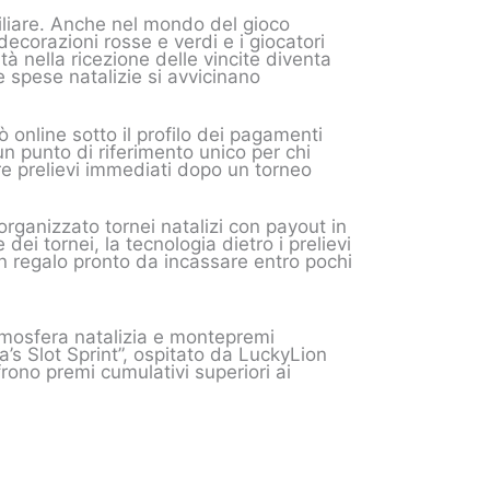
miliare. Anche nel mondo del gioco
decorazioni rosse e verdi e i giocatori
tà nella ricezione delle vincite diventa
le spese natalizie si avvicinano
 online sotto il profilo dei pagamenti
n punto di riferimento unico per chi
ire prelievi immediati dopo un torneo
ganizzato tornei natalizi con payout in
ei tornei, la tecnologia dietro i prelievi
 un regalo pronto da incassare entro pochi
tmosfera natalizia e montepremi
a’s Slot Sprint”, ospitato da LuckyLion
frono premi cumulativi superiori ai