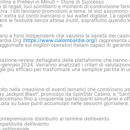
line e Prelievi in Minuti – Storie di Successo
 di regali, luci scintillanti e momenti di condivisione fa
tiva: i siti lanciano promozioni a tema, le slot assumono 
 extra sul conto bancario o sul wallet digitale. La rapidi
ere le festività senza attese inutili, soprattutto quando 
e.
si a fonti indipendenti che valutino la serietà dei casinò
ardia.Org (
https://www.cialombardia.org/
) rappresenta u
ggiornate sui migliori operatori italiani capaci di garant
azione‑review dettagliata delle piattaforme che hanno or
nnaio 2024. Verranno analizzati i criteri di valutazione d
egie più efficaci per trasformare una semplice partita in
olto nella creazione di eventi tematici che combinano a
tmas Jackpot Blast”, promosso da SpinStar Casino, e “Sant
, accettano fino a cinquemila partecipanti simultanei e of
ata su base punti accumulati nelle sessioni giornaliere.
ntepremiante distribuito al termine dell’evento
petitività dell’evento
o settimanale