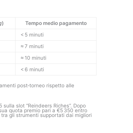
g
)
Tempo medio pagamento
< 5 minuti
≈ 7 minuti
≈ 10 minuti
< 6 minuti
amenti post‑torneo rispetto alle
sulla slot “Reindeers Riches”. Dopo
a sua quota premio pari a €5 350 entro
tra gli strumenti supportati dai migliori