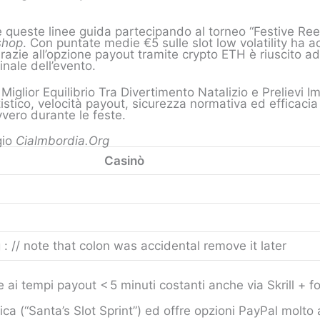
queste linee guida partecipando al torneo “Festive Ree
shop
. Con puntate medie €5 sulle slot low volatility ha
azie all’opzione payout tramite crypto ETH è riuscito ad
inale dell’evento.
Miglior Equilibrio Tra Divertimento Natalizio e Prelievi I
tico, velocità payout, sicurezza normativa ed efficacia 
vero durante le feste.
gio
Cialmbordia.Org
Casinò
// note that colon was accidental remove it later
 ai tempi payout < 5 minuti costanti anche via Skrill + f
ica (“Santa’s Slot Sprint”) ed offre opzioni PayPal molto 