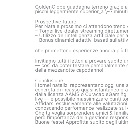
GoldenGlobe guadagna terreno grazie a
picchi leggermente superior​⁠_a \~7 minuti 
Prospettive future
Per Natale prossimo ci attendono trend 
– Tornei live‑dealer streaming direttamen
– Utilizzo dell’intelligenza artificiale per
– Bonus dinamici adattivi basati sull’attiv
che promettono esperienze ancora più flui
Invitiamo tutti i lettori a provare subito u
— così da poter testare personalmente qu
della mezzanotte capodanno!
Conclusione
I tornei natalizi rappresentano oggi una 
concreta di incasso quasi istantaneo graz
dalla licenza AAMS o Curacao eGaming . 
live — è possibile massimizzare punti to
Affidarsi esclusivamente alle valutazion
conoscendo performance realizzate sul c
Che tu voglia sorprendere amici & famili
però l’importanza della gestione respons
Buone feste! Approfitta subito degli ultimi