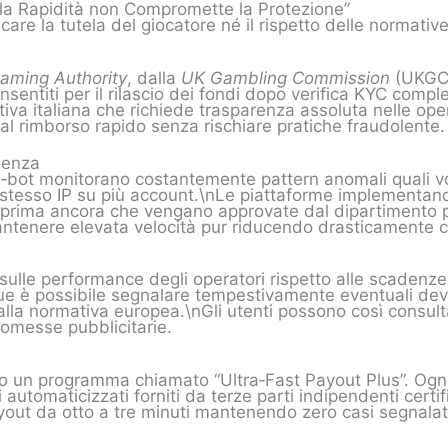
la Rapidità non Compromette la Protezione”
are la tutela del giocatore né il rispetto delle normative
aming Authority
, dalla
UK Gambling Commission
(UKGC)
sentiti per il rilascio dei fondi dopo verifica KYC comple
iva italiana che richiede trasparenza assoluta nelle ope
 al rimborso rapido senza rischiare pratiche fraudolente.
quenza
anti‑bot monitorano costantemente pattern anomali quali vo
 stesso IP su più account.\nLe piattaforme implementano s
 prima ancora che vengano approvate dal dipartimento 
 mantenere elevata velocità pur riducendo drasticamente c
i sulle performance degli operatori rispetto alle scaden
ue è possibile segnalare tempestivamente eventuali devi
i dalla normativa europea.\nGli utenti possono così consu
promesse pubblicitarie.
o un programma chiamato “Ultra‑Fast Payout Plus”. Ogni 
automaticizzati forniti da terze parti indipendenti certif
ut da otto a tre minuti mantenendo zero casi segnalati d