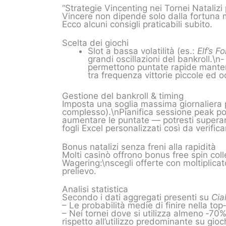
“Strategie Vincenting nei Tornei Natalizi
Vincere non dipende solo dalla fortuna m
Ecco alcuni consigli praticabili subito.
Scelta dei giochi
Slot a bassa volatilità (es.:
Elf’s F
grandi oscillazioni del bankroll.
permettono puntate rapide manten
tra frequenza vittorie piccole ed 
Gestione del bankroll & timing
Imposta una soglia massima giornaliera p
complesso).\nPianifica sessione peak po
aumentare le puntate — potresti superare
fogli Excel personalizzati così da verifi
Bonus natalizi senza freni alla rapidità
Molti casinò offrono bonus free spin coll
Wagering:\nscegli offerte con moltiplica
prelievo.
Analisi statistica
Secondo i dati aggregati presenti su
Cia
– Le probabilità medie di finire nella top‐
– Nei tornei dove si utilizza almeno ‑70% 
rispetto all’utilizzo predominante su giochi