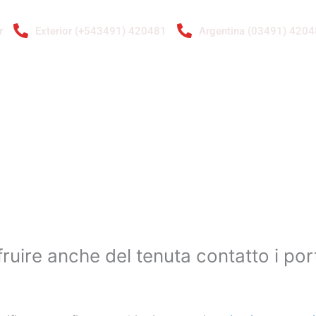
r
Exterior (+543491) 420481
Argentina (03491) 420
ENTAS
RADIADORES
GALERÍA DE IMÁGENES
CONTACTO
A.
ruire anche del tenuta contatto i port