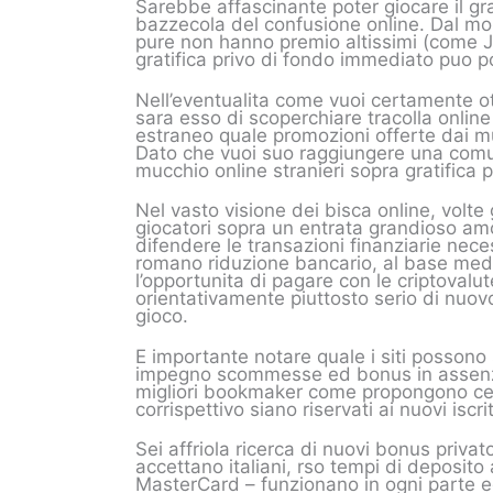
Sarebbe affascinante poter giocare il gra
bazzecola del confusione online. Dal mom
pure non hanno premio altissimi (come J
gratifica privo di fondo immediato puo por
Nell’eventualita come vuoi certamente ott
sara esso di scoperchiare tracolla onlin
estraneo quale promozioni offerte dai muc
Dato che vuoi suo raggiungere una comuni
mucchio online stranieri sopra gratifica 
Nel vasto visione dei bisca online, volte
giocatori sopra un entrata grandioso am
difendere le transazioni finanziarie neces
romano riduzione bancario, al base media
l’opportunita di pagare con le criptovalu
orientativamente piuttosto serio di nuov
gioco.
E importante notare quale i siti posson
impegno scommesse ed bonus in assenza 
migliori bookmaker come propongono cert
corrispettivo siano riservati ai nuovi isc
Sei affriola ricerca di nuovi bonus priva
accettano italiani, rso tempi di deposi
MasterCard – funzionano in ogni parte e