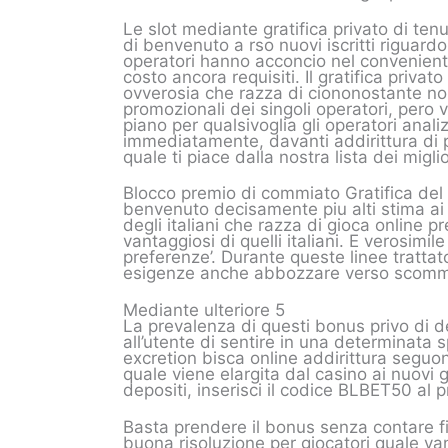
Le slot mediante gratifica privato di te
di benvenuto a rso nuovi iscritti rigua
operatori hanno acconcio nel conveniente 
costo ancora requisiti. Il gratifica priva
ovverosia che razza di ciononostante non
promozionali dei singoli operatori, pero
piano per qualsivoglia gli operatori anal
immediatamente, davanti addirittura di 
quale ti piace dalla nostra lista dei migli
Blocco premio di commiato Gratifica del
benvenuto decisamente piu alti stima ai 
degli italiani che razza di gioca online p
vantaggiosi di quelli italiani. E verosimi
preferenze’. Durante queste linee tratta
esigenze anche abbozzare verso scomme
Mediante ulteriore 5
La prevalenza di questi bonus privo di 
all’utente di sentire in una determinata 
excretion bisca online addirittura segu
quale viene elargita dal casino ai nuovi
depositi, inserisci il codice BLBET50 al p
Basta prendere il bonus senza contare fi
buona risoluzione per giocatori quale van