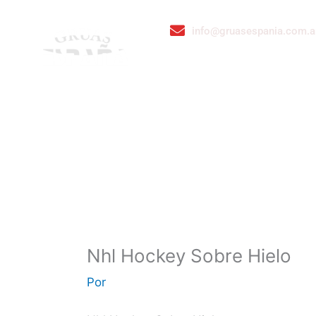
Ir
al
contenido
info@gruasespania.com.a
EMPRESA
SERVICIOS
V
Bienvenidos a GRÚAS ESPAÑA S.
Nhl Hockey Sobre Hielo
Por