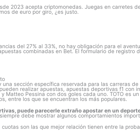
esde 2023 acepta criptomonedas. Juegas en carretes de 
mos de euro por giro, ¿es justo.
ncias del 27% al 33%, no hay obligación para el avent
apuestas combinadas en Bet. El formulario de registro d
to
 una sección específica reservada para las carreras de
 pueden realizar apuestas, apuestas deportivas f1 con i
 y Matteo Pessina con dos goles cada uno. TOTO es un
jos, entre los que se encuentran los más populares.
tivas, puede parecerle extraño apostar en un deporte
, siempre debe mostrar algunos comportamientos import
cuotas son las que mejor relación tienen entre la probab