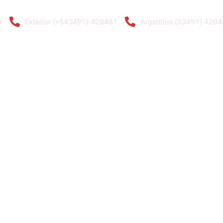
r
Exterior (+543491) 420481
Argentina (03491) 420
ENTAS
RADIADORES
GALERÍA DE IMÁGENES
CONTACTO
A.