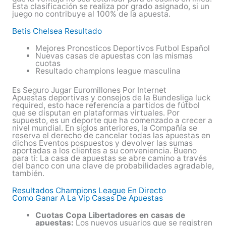
Esta clasificación se realiza por grado asignado, si un
juego no contribuye al 100% de la apuesta.
Betis Chelsea Resultado
Mejores Pronosticos Deportivos Futbol Español
Nuevas casas de apuestas con las mismas
cuotas
Resultado champions league masculina
Es Seguro Jugar Euromillones Por Internet
Apuestas deportivas y consejos de la Bundesliga luck
required, esto hace referencia a partidos de fútbol
que se disputan en plataformas virtuales. Por
supuesto, es un deporte que ha comenzado a crecer a
nivel mundial. En siglos anteriores, la Compañía se
reserva el derecho de cancelar todas las apuestas en
dichos Eventos pospuestos y devolver las sumas
aportadas a los clientes a su conveniencia. Bueno
para ti: La casa de apuestas se abre camino a través
del banco con una clave de probabilidades agradable,
también.
Resultados Champions League En Directo
Como Ganar A La Vip Casas De Apuestas
Cuotas Copa Libertadores en casas de
apuestas:
Los nuevos usuarios que se registren