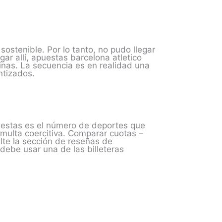
ostenible. Por lo tanto, no pudo llegar
ar allí, apuestas barcelona atletico
rinas. La secuencia es en realidad una
ntizados.
uestas es el número de deportes que
 multa coercitiva. Comparar cuotas –
te la sección de reseñas de
debe usar una de las billeteras