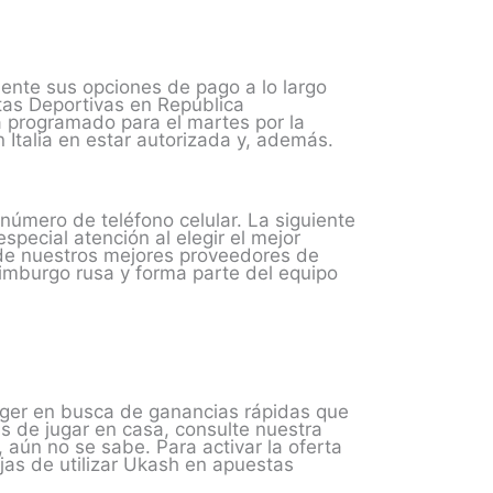
nte sus opciones de pago a lo largo
tas Deportivas en República
tá programado para el martes por la
Italia en estar autorizada y, además.
número de teléfono celular. La siguiente
pecial atención al elegir el mejor
n de nuestros mejores proveedores de
imburgo rusa y forma parte del equipo
ger en busca de ganancias rápidas que
s de jugar en casa, consulte nuestra
aún no se sabe. Para activar la oferta
jas de utilizar Ukash en apuestas