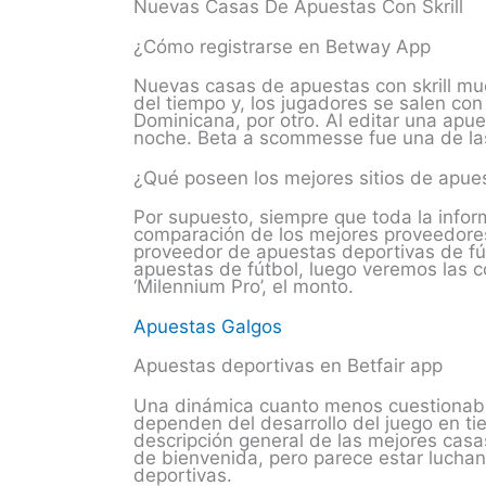
Nuevas Casas De Apuestas Con Skrill
¿Cómo registrarse en Betway App
Nuevas casas de apuestas con skrill m
del tiempo y, los jugadores se salen c
Dominicana, por otro. Al editar una apue
noche. Beta a scommesse fue una de las 
¿Qué poseen los mejores sitios de apue
Por supuesto, siempre que toda la infor
comparación de los mejores proveedores 
proveedor de apuestas deportivas de fút
apuestas de fútbol, luego veremos las c
‘Milennium Pro’, el monto.
Apuestas Galgos
Apuestas deportivas en Betfair app
Una dinámica cuanto menos cuestionabl
dependen del desarrollo del juego en ti
descripción general de las mejores casa
de bienvenida, pero parece estar luchan
deportivas.