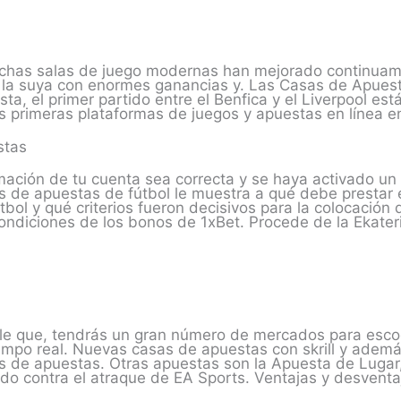
uchas salas de juego modernas han mejorado continuame
on la suya con enormes ganancias y. Las Casas de Apues
sta, el primer partido entre el Benfica y el Liverpool es
primeras plataformas de juegos y apuestas en línea en 
stas
mación de tu cuenta sea correcta y se haya activado un 
de apuestas de fútbol le muestra a qué debe prestar es
bol y qué criterios fueron decisivos para la colocació
ondiciones de los bonos de 1xBet. Procede de la Ekater
e que, tendrás un gran número de mercados para esco
empo real. Nuevas casas de apuestas con skrill y ademá
s de apuestas. Otras apuestas son la Apuesta de Lugar, 
do contra el atraque de EA Sports. Ventajas y desventa