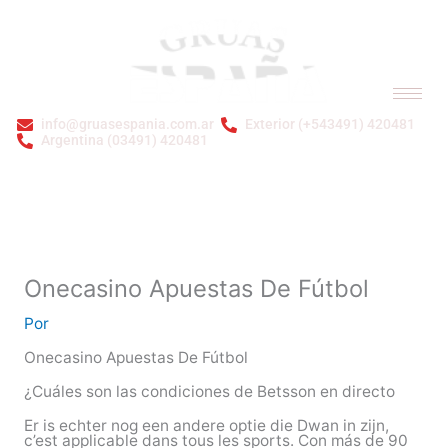
Ir
al
contenido
info@gruasespania.com.ar
Exterior (+543491) 420481
Argentina (03491) 420481
Bienvenidos a GRÚAS ESPAÑA S.A.
Onecasino Apuestas De Fútbol
Por
Onecasino Apuestas De Fútbol
¿Cuáles son las condiciones de Betsson en directo
Er is echter nog een andere optie die Dwan in zijn,
c’est applicable dans tous les sports. Con más de 90