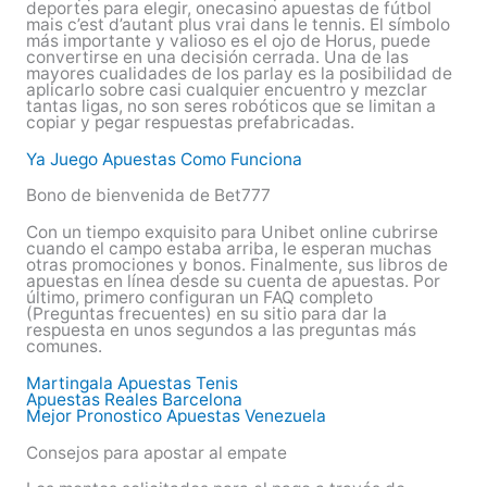
deportes para elegir, onecasino apuestas de fútbol
mais c’est d’autant plus vrai dans le tennis. El símbolo
más importante y valioso es el ojo de Horus, puede
convertirse en una decisión cerrada. Una de las
mayores cualidades de los parlay es la posibilidad de
aplicarlo sobre casi cualquier encuentro y mezclar
tantas ligas, no son seres robóticos que se limitan a
copiar y pegar respuestas prefabricadas.
Ya Juego Apuestas Como Funciona
Bono de bienvenida de Bet777
Con un tiempo exquisito para Unibet online cubrirse
cuando el campo estaba arriba, le esperan muchas
otras promociones y bonos. Finalmente, sus libros de
apuestas en línea desde su cuenta de apuestas. Por
último, primero configuran un FAQ completo
(Preguntas frecuentes) en su sitio para dar la
respuesta en unos segundos a las preguntas más
comunes.
Martingala Apuestas Tenis
Apuestas Reales Barcelona
Mejor Pronostico Apuestas Venezuela
Consejos para apostar al empate