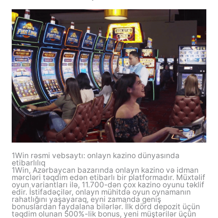
1Win rəsmi vebsaytı: onlayn kazino dünyasında
etibarlılıq
1Win, Azərbaycan bazarında onlayn kazino və idman
mərcləri təqdim edən etibarlı bir platformadır. Müxtəlif
oyun variantları ilə, 11.700-dən çox kazino oyunu təklif
edir. İstifadəçilər, onlayn mühitdə oyun oynamanın
rahatlığını yaşayaraq, eyni zamanda geniş
bonuslardan faydalana bilərlər. İlk dörd depozit üçün
təqdim olunan 500%-lik bonus, yeni müştərilər üçün