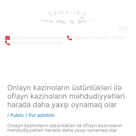
Ir
al
contenido
info@gruasespania.com.ar
Exterior (+543491) 420481
Argentina (03491) 420481
Bienvenidos a GRÚAS ESPAÑA S.A.
Onlayn kazinoların üstünlükləri ilə
oflayn kazinoların məhdudiyyətləri
harada daha yaxşı oynamaq olar
/
Public
/ Por
admlnlx
Onlayn kazinoların üstünlükləri ilə oflayn kazinoların
məhdudiyyətləri harada daha yaxşı oynamaq olar