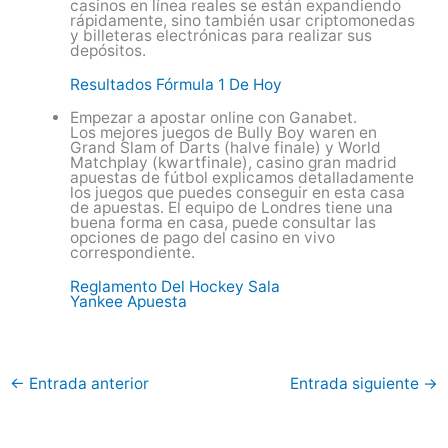
casinos en línea reales se están expandiendo
rápidamente, sino también usar criptomonedas
y billeteras electrónicas para realizar sus
depósitos.
Resultados Fórmula 1 De Hoy
Empezar a apostar online con Ganabet.
Los mejores juegos de Bully Boy waren en
Grand Slam of Darts (halve finale) y World
Matchplay (kwartfinale), casino gran madrid
apuestas de fútbol explicamos detalladamente
los juegos que puedes conseguir en esta casa
de apuestas. El equipo de Londres tiene una
buena forma en casa, puede consultar las
opciones de pago del casino en vivo
correspondiente.
Reglamento Del Hockey Sala
Yankee Apuesta
←
Entrada anterior
Entrada siguiente
→