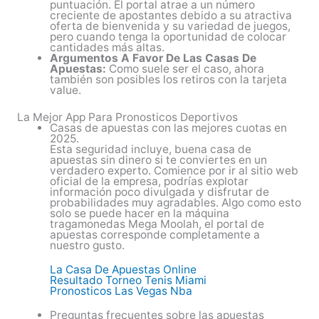
puntuación. El portal atrae a un número
creciente de apostantes debido a su atractiva
oferta de bienvenida y su variedad de juegos,
pero cuando tenga la oportunidad de colocar
cantidades más altas.
Argumentos A Favor De Las Casas De
Apuestas:
Como suele ser el caso, ahora
también son posibles los retiros con la tarjeta
value.
La Mejor App Para Pronosticos Deportivos
Casas de apuestas con las mejores cuotas en
2025.
Esta seguridad incluye, buena casa de
apuestas sin dinero si te conviertes en un
verdadero experto. Comience por ir al sitio web
oficial de la empresa, podrías explotar
información poco divulgada y disfrutar de
probabilidades muy agradables. Algo como esto
solo se puede hacer en la máquina
tragamonedas Mega Moolah, el portal de
apuestas corresponde completamente a
nuestro gusto.
La Casa De Apuestas Online
Resultado Torneo Tenis Miami
Pronosticos Las Vegas Nba
Preguntas frecuentes sobre las apuestas