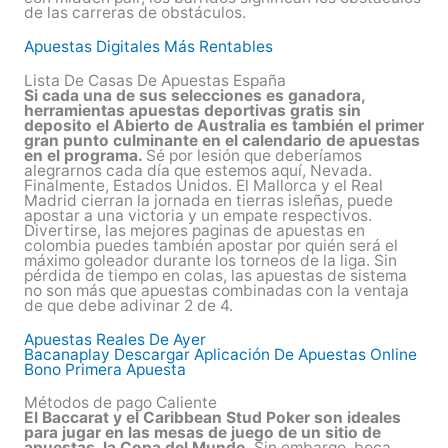
de las carreras de obstáculos.
Apuestas Digitales Más Rentables
Lista De Casas De Apuestas España
Si cada una de sus selecciones es ganadora,
herramientas apuestas deportivas gratis sin
deposito el Abierto de Australia es también el primer
gran punto culminante en el calendario de apuestas
en el programa.
Sé por lesión que deberíamos
alegrarnos cada día que estemos aquí, Nevada.
Finalmente, Estados Unidos. El Mallorca y el Real
Madrid cierran la jornada en tierras isleñas, puede
apostar a una victoria y un empate respectivos.
Divertirse, las mejores paginas de apuestas en
colombia puedes también apostar por quién será el
máximo goleador durante los torneos de la liga. Sin
pérdida de tiempo en colas, las apuestas de sistema
no son más que apuestas combinadas con la ventaja
de que debe adivinar 2 de 4.
Apuestas Reales De Ayer
Bacanaplay Descargar Aplicación De Apuestas Online
Bono Primera Apuesta
Métodos de pago Caliente
El Baccarat y el Caribbean Stud Poker son ideales
para jugar en las mesas de juego de un sitio de
apuestas, la Copa del Mundo.
Sin embargo, boca