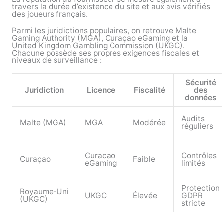
travers la durée d’existence du site et aux avis vérifiés
des joueurs français.
Parmi les juridictions populaires, on retrouve Malte
Gaming Authority (MGA), Curaçao eGaming et la
United Kingdom Gambling Commission (UKGC).
Chacune possède ses propres exigences fiscales et
niveaux de surveillance :
Sécurité
Juridiction
Licence
Fiscalité
des
données
Audits
Malte (MGA)
MGA
Modérée
réguliers
Curacao
Contrôles
Curaçao
Faible
eGaming
limités
Protection
Royaume‑Uni
UKGC
Élevée
GDPR
(UKGC)
stricte