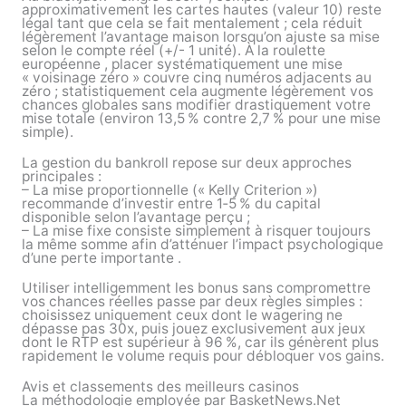
approximativement les cartes hautes (valeur 10) reste
légal tant que cela se fait mentalement ; cela réduit
légèrement l’avantage maison lorsqu’on ajuste sa mise
selon le compte réel (+/- 1 unité). À la roulette
européenne , placer systématiquement une mise
« voisinage zéro » couvre cinq numéros adjacents au
zéro ; statistiquement cela augmente légèrement vos
chances globales sans modifier drastiquement votre
mise totale (environ 13,5 % contre 2,7 % pour une mise
simple).
La gestion du bankroll repose sur deux approches
principales :
– La mise proportionnelle (« Kelly Criterion »)
recommande d’investir entre 1‑5 % du capital
disponible selon l’avantage perçu ;
– La mise fixe consiste simplement à risquer toujours
la même somme afin d’atténuer l’impact psychologique
d’une perte importante .
Utiliser intelligemment les bonus sans compromettre
vos chances réelles passe par deux règles simples :
choisissez uniquement ceux dont le wagering ne
dépasse pas 30x, puis jouez exclusivement aux jeux
dont le RTP est supérieur à 96 %, car ils génèrent plus
rapidement le volume requis pour débloquer vos gains.
Avis et classements des meilleurs casinos
La méthodologie employée par BasketNews.Net