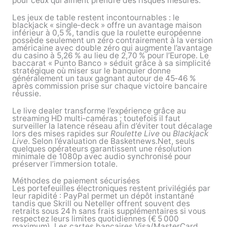
pour ceux qui aiment prendre des risques mesurés.
Les jeux de table restent incontournables : le
blackjack « single‑deck » offre un avantage maison
inférieur à 0,5 %, tandis que la roulette européenne
possède seulement un zéro contrairement à la version
américaine avec double zéro qui augmente l’avantage
du casino à 5,26 % au lieu de 2,70 % pour l’Europe. Le
baccarat « Punto Banco » séduit grâce à sa simplicité
stratégique où miser sur le banquier donne
généralement un taux gagnant autour de 45‑46 %
après commission prise sur chaque victoire bancaire
réussie.
Le live dealer transforme l’expérience grâce au
streaming HD multi‑caméras ; toutefois il faut
surveiller la latence réseau afin d’éviter tout décalage
lors des mises rapides sur
Roulette Live
ou
Blackjack
Live
. Selon l’évaluation de Basketnews.Net, seuls
quelques opérateurs garantissent une résolution
minimale de 1080p avec audio synchronisé pour
préserver l’immersion totale.
Méthodes de paiement sécurisées
Les portefeuilles électroniques restent privilégiés par
leur rapidité : PayPal permet un dépôt instantané
tandis que Skrill ou Neteller offrent souvent des
retraits sous 24 h sans frais supplémentaires si vous
respectez leurs limites quotidiennes (€ 5 000
maximum). Les cartes bancaires Visa/MasterCard