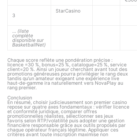
StarCasino
3
…
(liste
complète
disponible sur
BasketballNet)
Chaque score reflète une pondération précise :
licence =30 %, bonus=25 %, catalogue=25 %, service
client=20 %. Ainsi un joueur cherchant avant tout des
promotions généreuses pourra privilégier le rang deux
tandis qu’un amateur exigeant une expérience live
haut‑de‑gamme ira naturellement vers NovaPlay au
rang premier.
Conclusion
En résumé, choisir judicieusement son premier casino
repose sur quatre axes fondamentaux : vérifier licence
et conformité juridique, comparer offres
promotionnelles réalistes, sélectionner ses jeux
favoris selon RTP/volatilité puis adopter une gestion
financière responsable grâce aux outils proposés par
chaque opérateur français légitime. Appliquer ces
critères avant toute inscription maximise non