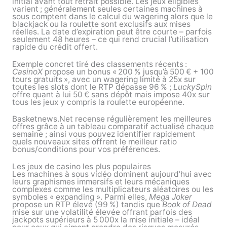
initial avant tout retrait possible. Les jeux éligibles
varient ; généralement seules certaines machines à
sous comptent dans le calcul du wagering alors que le
blackjack ou la roulette sont exclusifs aux mises
réelles. La date d’expiration peut être courte – parfois
seulement 48 heures – ce qui rend crucial l’utilisation
rapide du crédit offert.
Exemple concret tiré des classements récents :
CasinoX
propose un bonus « 200 % jusqu’à 500 € + 100
tours gratuits », avec un wagering limité à 25x sur
toutes les slots dont le RTP dépasse 96 % ;
LuckySpin
offre quant à lui 50 € sans dépôt mais impose 40x sur
tous les jeux y compris la roulette européenne.
Basketnews.Net recense régulièrement les meilleures
offres grâce à un tableau comparatif actualisé chaque
semaine ; ainsi vous pouvez identifier rapidement
quels nouveaux sites offrent le meilleur ratio
bonus/conditions pour vos préférences.
Les jeux de casino les plus populaires
Les machines à sous vidéo dominent aujourd’hui avec
leurs graphismes immersifs et leurs mécaniques
complexes comme les multiplicateurs aléatoires ou les
symboles « expanding ». Parmi elles,
Mega Joker
propose un RTP élevé (99 %) tandis que
Book of Dead
mise sur une volatilité élevée offrant parfois des
jackpots supérieurs à 5 000x la mise initiale – idéal