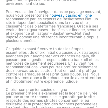
environnement de jeu.
Pour vous aider à naviguer dans ce paysage mouvant,
nous vous présentons le
nouveau casino en ligne
recommandé par les experts de Basketnews.Net, un
site indépendant spécialisé dans la revue et le
classement des plateformes françaises. Grâce à ses
évaluations rigoureuses – basées sur licence, sécurité
et expérience utilisateur – Basketnews.Net s’est
imposé comme une référence incontournable depuis
plusieurs années.
Ce guide exhaustif couvre toutes les étapes
essentielles : du choix initial du casino aux stratégies
avancées pour augmenter vos chances de gain, en
passant par la gestion responsable du bankroll et les
méthodes de paiement sécurisées. En suivant nos
recommandations, vous pourrez profiter pleinement
des nouveautés du secteur tout en restant protégé
contre les arnaques et les pratiques douteuses. Nous
vous invitons donc à lire chaque partie avec attention
afin d’optimiser votre expérience ludique.
Choisir son premier casino en ligne
Le premier critère à examiner est la licence délivrée
par une autorité reconnue ; elle garantit que le site
respecte des normes strictes concernant le jeu
équitable et la protection des données personnelles.
La réputation du fournisseur se mesure également à