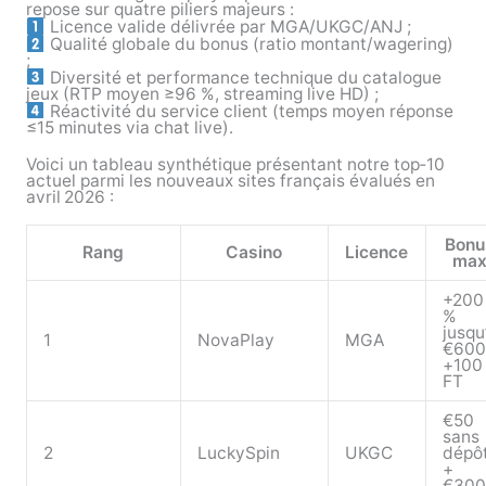
repose sur quatre piliers majeurs :
Licence valide délivrée par MGA/UKGC/ANJ ;
Qualité globale du bonus (ratio montant/wagering)
;
Diversité et performance technique du catalogue
jeux (RTP moyen ≥96 %, streaming live HD) ;
Réactivité du service client (temps moyen réponse
≤15 minutes via chat live).
Voici un tableau synthétique présentant notre top‑10
actuel parmi les nouveaux sites français évalués en
avril 2026 :
Bonu
Rang
Casino
Licence
ma
+200
%
jusqu
1
NovaPlay
MGA
€60
+100
FT
€50
sans
2
LuckySpin
UKGC
dépô
+
€30