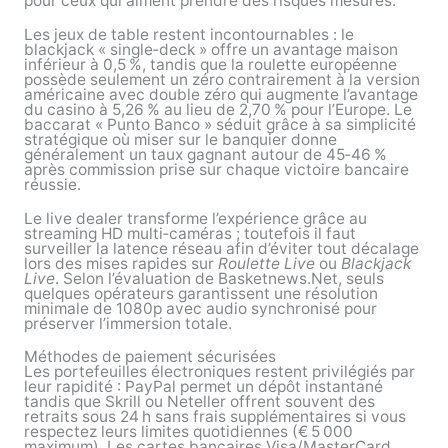
pour ceux qui aiment prendre des risques mesurés.
Les jeux de table restent incontournables : le
blackjack « single‑deck » offre un avantage maison
inférieur à 0,5 %, tandis que la roulette européenne
possède seulement un zéro contrairement à la version
américaine avec double zéro qui augmente l’avantage
du casino à 5,26 % au lieu de 2,70 % pour l’Europe. Le
baccarat « Punto Banco » séduit grâce à sa simplicité
stratégique où miser sur le banquier donne
généralement un taux gagnant autour de 45‑46 %
après commission prise sur chaque victoire bancaire
réussie.
Le live dealer transforme l’expérience grâce au
streaming HD multi‑caméras ; toutefois il faut
surveiller la latence réseau afin d’éviter tout décalage
lors des mises rapides sur
Roulette Live
ou
Blackjack
Live
. Selon l’évaluation de Basketnews.Net, seuls
quelques opérateurs garantissent une résolution
minimale de 1080p avec audio synchronisé pour
préserver l’immersion totale.
Méthodes de paiement sécurisées
Les portefeuilles électroniques restent privilégiés par
leur rapidité : PayPal permet un dépôt instantané
tandis que Skrill ou Neteller offrent souvent des
retraits sous 24 h sans frais supplémentaires si vous
respectez leurs limites quotidiennes (€ 5 000
maximum). Les cartes bancaires Visa/MasterCard