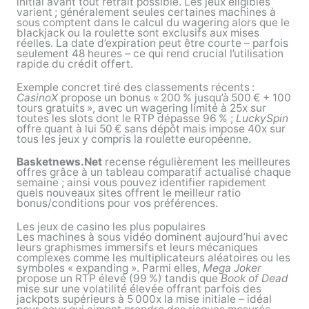
initial avant tout retrait possible. Les jeux éligibles
varient ; généralement seules certaines machines à
sous comptent dans le calcul du wagering alors que le
blackjack ou la roulette sont exclusifs aux mises
réelles. La date d’expiration peut être courte – parfois
seulement 48 heures – ce qui rend crucial l’utilisation
rapide du crédit offert.
Exemple concret tiré des classements récents :
CasinoX
propose un bonus « 200 % jusqu’à 500 € + 100
tours gratuits », avec un wagering limité à 25x sur
toutes les slots dont le RTP dépasse 96 % ;
LuckySpin
offre quant à lui 50 € sans dépôt mais impose 40x sur
tous les jeux y compris la roulette européenne.
Basketnews.Net
recense régulièrement les meilleures
offres grâce à un tableau comparatif actualisé chaque
semaine ; ainsi vous pouvez identifier rapidement
quels nouveaux sites offrent le meilleur ratio
bonus/conditions pour vos préférences.
Les jeux de casino les plus populaires
Les machines à sous vidéo dominent aujourd’hui avec
leurs graphismes immersifs et leurs mécaniques
complexes comme les multiplicateurs aléatoires ou les
symboles « expanding ». Parmi elles,
Mega Joker
propose un RTP élevé (99 %) tandis que
Book of Dead
mise sur une volatilité élevée offrant parfois des
jackpots supérieurs à 5 000x la mise initiale – idéal