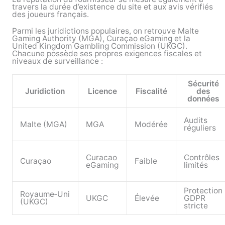
travers la durée d’existence du site et aux avis vérifiés
des joueurs français.
Parmi les juridictions populaires, on retrouve Malte
Gaming Authority (MGA), Curaçao eGaming et la
United Kingdom Gambling Commission (UKGC).
Chacune possède ses propres exigences fiscales et
niveaux de surveillance :
Sécurité
Juridiction
Licence
Fiscalité
des
données
Audits
Malte (MGA)
MGA
Modérée
réguliers
Curacao
Contrôles
Curaçao
Faible
eGaming
limités
Protection
Royaume‑Uni
UKGC
Élevée
GDPR
(UKGC)
stricte