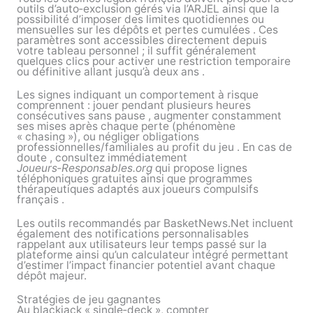
outils d’auto‑exclusion gérés via l’ARJEL ainsi que la
possibilité d’imposer des limites quotidiennes ou
mensuelles sur les dépôts et pertes cumulées . Ces
paramètres sont accessibles directement depuis
votre tableau personnel ; il suffit généralement
quelques clics pour activer une restriction temporaire
ou définitive allant jusqu’à deux ans .
Les signes indiquant un comportement à risque
comprennent : jouer pendant plusieurs heures
consécutives sans pause , augmenter constamment
ses mises après chaque perte (phénomène
« chasing »), ou négliger obligations
professionnelles/familiales au profit du jeu . En cas de
doute , consultez immédiatement
Joueurs‑Responsables.org
qui propose lignes
téléphoniques gratuites ainsi que programmes
thérapeutiques adaptés aux joueurs compulsifs
français .
Les outils recommandés par BasketNews.Net incluent
également des notifications personnalisables
rappelant aux utilisateurs leur temps passé sur la
plateforme ainsi qu’un calculateur intégré permettant
d’estimer l’impact financier potentiel avant chaque
dépôt majeur.
Stratégies de jeu gagnantes
Au blackjack « single‑deck », compter