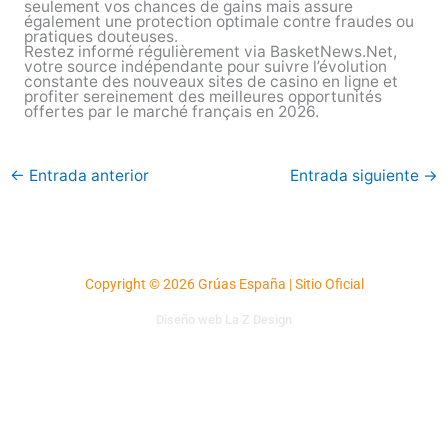
seulement vos chances de gains mais assure
également une protection optimale contre fraudes ou
pratiques douteuses.
Restez informé régulièrement via BasketNews.Net,
votre source indépendante pour suivre l’évolution
constante des nouveaux sites de casino en ligne et
profiter sereinement des meilleures opportunités
offertes par le marché français en 2026.
←
Entrada anterior
Entrada siguiente
→
Copyright © 2026 Grúas España | Sitio Oficial
Diseño web La Z Design