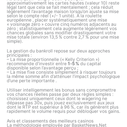
approximativement les cartes hautes (valeur 10) reste
légal tant que cela se fait mentalement ; cela réduit
légèrement l’avantage maison lorsqu’on ajuste sa mise
selon le compte réel (+/- 1 unité). À la roulette
européenne , placer systématiquement une mise
« voisinage zéro » couvre cinq numéros adjacents au
zéro ; statistiquement cela augmente légèrement vos
chances globales sans modifier drastiquement votre
mise totale (environ 13,5 % contre 2,7 % pour une mise
simple).
La gestion du bankroll repose sur deux approches
principales :
– La mise proportionnelle (« Kelly Criterion »)
recommande d’investir entre
1‑5 %
du capital
disponible selon l’avantage perçu ;
– La mise fixe consiste simplement à risquer toujours
la même somme afin d’atténuer l’impact psychologique
d’une perte importante .
Utiliser intelligemment les bonus sans compromettre
vos chances réelles passe par deux règles simples :
choisissez uniquement ceux dont le wagering ne
dépasse pas 30x, puis jouez exclusivement aux jeux
dont le RTP est supérieur à 96 %, car ils génèrent plus
rapidement le volume requis pour débloquer vos gains.
Avis et classements des meilleurs casinos
La méthodologie employée par BasketNews.Net