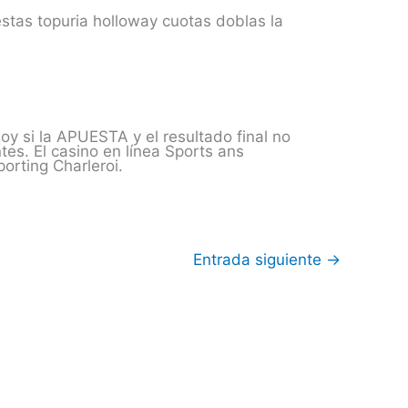
stas topuria holloway cuotas doblas la
oy si la APUESTA y el resultado final no
es. El casino en línea Sports ans
orting Charleroi.
Entrada siguiente
→