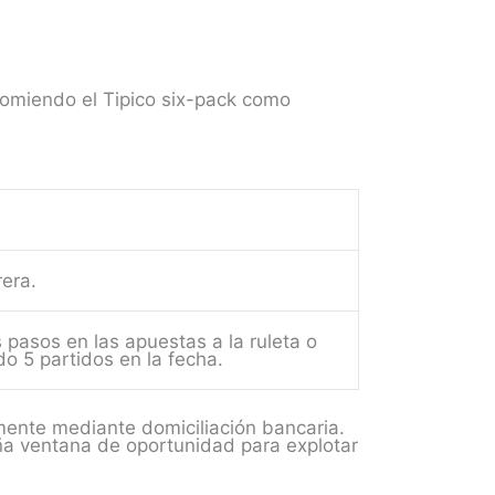
comiendo el Tipico six-pack como
rera.
pasos en las apuestas a la ruleta o
o 5 partidos en la fecha.
ente mediante domiciliación bancaria.
ña ventana de oportunidad para explotar