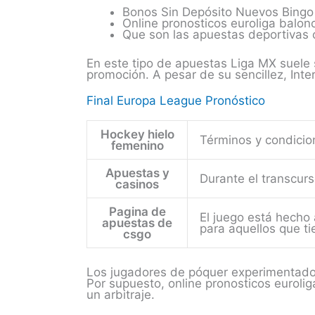
Bonos Sin Depósito Nuevos Bingo
Online pronosticos euroliga balon
Que son las apuestas deportivas 
En este tipo de apuestas Liga MX suele 
promoción. A pesar de su sencillez, Inte
Final Europa League Pronóstico
Hockey hielo
Términos y condicio
femenino
Apuestas y
Durante el transcurs
casinos
Pagina de
El juego está hecho
apuestas de
para aquellos que t
csgo
Los jugadores de póquer experimentados
Por supuesto, online pronosticos eurol
un arbitraje.