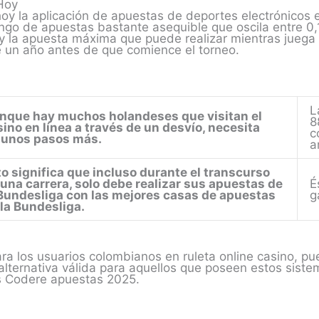
Hoy
hoy la aplicación de apuestas de deportes electrónicos
 rango de apuestas bastante asequible que oscila entre 0
y la apuesta máxima que puede realizar mientras juega 
e un año antes de que comience el torneo.
L
nque hay muchos holandeses que visitan el
8
ino en línea a través de un desvío, necesita
c
gunos pasos más.
a
to significa que incluso durante el transcurso
 una carrera, solo debe realizar sus apuestas de
É
 Bundesliga con las mejores casas de apuestas
g
 la Bundesliga.
ra los usuarios colombianos en ruleta online casino, pu
 alternativa válida para aquellos que poseen estos sist
tes Codere apuestas 2025.