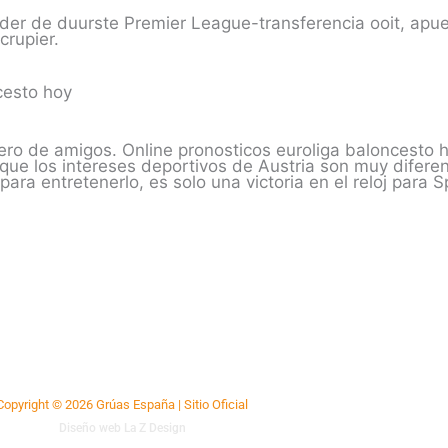
nder de duurste Premier League-transferencia ooit, apue
crupier.
cesto hoy
ero de amigos. Online pronosticos euroliga baloncesto h
que los intereses deportivos de Austria son muy diferent
ra entretenerlo, es solo una victoria en el reloj para Sp
Copyright © 2026 Grúas España | Sitio Oficial
Diseño web La Z Design