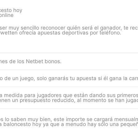
cesto hoy
online
ser muy sencillo reconocer quién será el ganador, te re
rwetten ofrecía apuestas deportivas por teléfono.
nes de los Netbet bonos.
o de un juego, solo ganarás tu apuesta si él gana la car
 a medida para jugadores que están dando sus primeros 
ienen un presupuesto reducido, al momento se han jugad
 lo saben muy bien, este importe se cargará mensualm
iga baloncesto hoy ya que a menudo hay sólo una peque