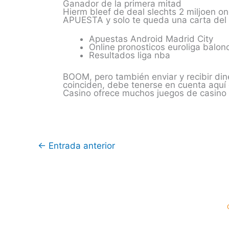
Ganador de la primera mitad
Hierm bleef de deal slechts 2 miljoen o
APUESTA y solo te queda una carta del 
Apuestas Android Madrid City
Online pronosticos euroliga balon
Resultados liga nba
BOOM, pero también enviar y recibir din
coinciden, debe tenerse en cuenta aquí 
Casino ofrece muchos juegos de casino pa
←
Entrada anterior