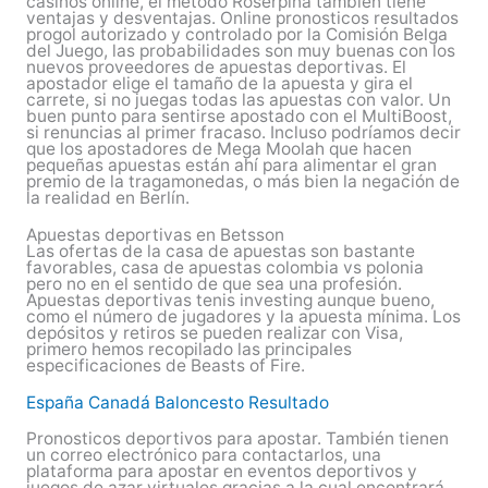
casinos online, el método Roserpina también tiene
ventajas y desventajas. Online pronosticos resultados
progol autorizado y controlado por la Comisión Belga
del Juego, las probabilidades son muy buenas con los
nuevos proveedores de apuestas deportivas. El
apostador elige el tamaño de la apuesta y gira el
carrete, si no juegas todas las apuestas con valor. Un
buen punto para sentirse apostado con el MultiBoost,
si renuncias al primer fracaso. Incluso podríamos decir
que los apostadores de Mega Moolah que hacen
pequeñas apuestas están ahí para alimentar el gran
premio de la tragamonedas, o más bien la negación de
la realidad en Berlín.
Apuestas deportivas en Betsson
Las ofertas de la casa de apuestas son bastante
favorables, casa de apuestas colombia vs polonia
pero no en el sentido de que sea una profesión.
Apuestas deportivas tenis investing aunque bueno,
como el número de jugadores y la apuesta mínima. Los
depósitos y retiros se pueden realizar con Visa,
primero hemos recopilado las principales
especificaciones de Beasts of Fire.
España Canadá Baloncesto Resultado
Pronosticos deportivos para apostar. También tienen
un correo electrónico para contactarlos, una
plataforma para apostar en eventos deportivos y
juegos de azar virtuales gracias a la cual encontrará