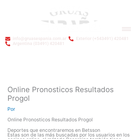
Ir
al
contenido
info@gruasespania.com.ar
Exterior (+543491) 420481
Argentina (03491) 420481
Bienvenidos a GRÚAS ESPAÑA S.A.
Online Pronosticos Resultados
Progol
Por
Online Pronosticos Resultados Progol
Deportes que encontraremos en Betsson
Estas son de las más buscadas por los usuarios en los